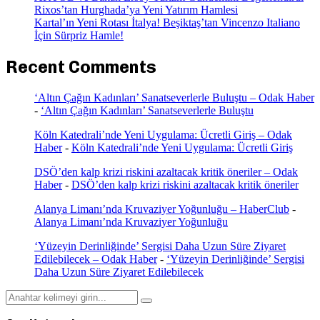
Rixos’tan Hurghada’ya Yeni Yatırım Hamlesi
Kartal’ın Yeni Rotası İtalya! Beşiktaş’tan Vincenzo Italiano
İçin Sürpriz Hamle!
Recent Comments
‘Altın Çağın Kadınları’ Sanatseverlerle Buluştu – Odak Haber
-
‘Altın Çağın Kadınları’ Sanatseverlerle Buluştu
Köln Katedrali’nde Yeni Uygulama: Ücretli Giriş – Odak
Haber
-
Köln Katedrali’nde Yeni Uygulama: Ücretli Giriş
DSÖ’den kalp krizi riskini azaltacak kritik öneriler – Odak
Haber
-
DSÖ’den kalp krizi riskini azaltacak kritik öneriler
Alanya Limanı’nda Kruvaziyer Yoğunluğu – HaberClub
-
Alanya Limanı’nda Kruvaziyer Yoğunluğu
‘Yüzeyin Derinliğinde’ Sergisi Daha Uzun Süre Ziyaret
Edilebilecek – Odak Haber
-
‘Yüzeyin Derinliğinde’ Sergisi
Daha Uzun Süre Ziyaret Edilebilecek
Search
Search
for: