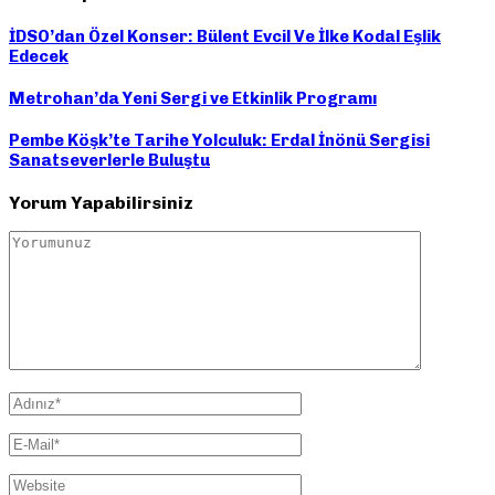
İDSO’dan Özel Konser: Bülent Evcil Ve İlke Kodal Eşlik
Edecek
Metrohan’da Yeni Sergi ve Etkinlik Programı
Pembe Köşk’te Tarihe Yolculuk: Erdal İnönü Sergisi
Sanatseverlerle Buluştu
Yorum Yapabilirsiniz