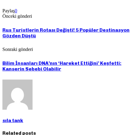
Paylaş
0
Önceki gönderi
Rus Turistlerin Rotası Değişti! 5 Popüler Destinasyon
Gözden Düştü
Sonraki gönderi
Bilim İnsanları DNA’nın ‘Hareket Ettiğini’ Keşfetti:
Kanserin Sebebi Olabilir
sıla tank
Related posts