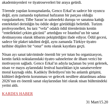
akademisyenleri ve tiyatroseverleri bir araya getirdi.
Törende yapılan konuşmalarda, Genco Erkal’ın sadece bir oyuncu
değil, aynı zamanda toplumsal hafızanın bir parçası olduğu
vurgulanırken; Tilbe Saran’ın sahnedeki duruşu ve sanatına kattığı
entelektüel derinliğin bu ödüle değer görüldüğü belirtildi. Turizm
profesyonelleri, bu tarz “vefa” odaklı ödül törenlerinin kentin
“entellektüel çekim gücünü” artırdığını ve İstanbul’un bir sanat
destinasyonu olarak itibarını pekiştirdiğini ifade ediyor. Ödül gecesi,
sadece bir plaket takdimi değil, aynı zamanda Türkiye tiyatro
tarihine düşülen bir “onur” notu olarak kayıtlara geçti.
Nisan ayı sanat takviminde önemli bir yer tutan bu organizasyon,
kentin farklı noktalarındaki tiyatro sahnelerine de ilham verici bir
motivasyon sağladı. Genco Erkal’ın adıyla taçlanan bu yeni gelenek,
nisan ve mayıs aylarındaki festival hazırlıkları için sanatseverlere
moral kaynağı oldu. Kadıköy Belediyesi’nin bu anlamlı girişimi,
kültürel değerlerin korunması ve gelecek nesillere aktarılması adına
2026’nın en önemli sanat olaylarından biri olarak nisan bültenindeki
yerini aldı.
KARDEŞ HABER
31 Mart/15.20