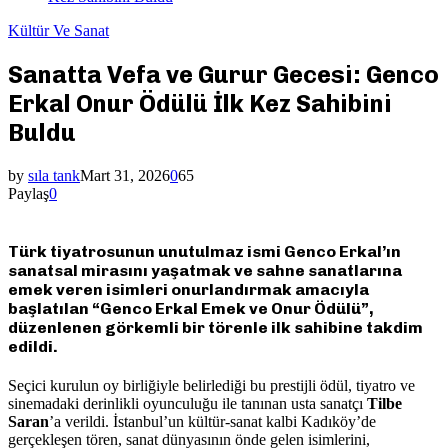
Kültür Ve Sanat
Sanatta Vefa ve Gurur Gecesi: Genco
Erkal Onur Ödülü İlk Kez Sahibini
Buldu
by
sıla tank
Mart 31, 2026
0
65
Paylaş
0
Türk tiyatrosunun unutulmaz ismi Genco Erkal’ın
sanatsal mirasını yaşatmak ve sahne sanatlarına
emek veren isimleri onurlandırmak amacıyla
başlatılan “Genco Erkal Emek ve Onur Ödülü”,
düzenlenen görkemli bir törenle ilk sahibine takdim
edildi.
Seçici kurulun oy birliğiyle belirlediği bu prestijli ödül, tiyatro ve
sinemadaki derinlikli oyunculuğu ile tanınan usta sanatçı
Tilbe
Saran
’a verildi. İstanbul’un kültür-sanat kalbi Kadıköy’de
gerçekleşen tören, sanat dünyasının önde gelen isimlerini,