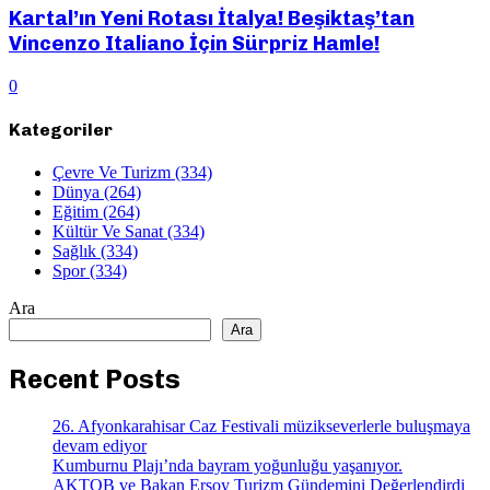
Kartal’ın Yeni Rotası İtalya! Beşiktaş’tan
Vincenzo Italiano İçin Sürpriz Hamle!
0
Kategoriler
Çevre Ve Turizm
(334)
Dünya
(264)
Eğitim
(264)
Kültür Ve Sanat
(334)
Sağlık
(334)
Spor
(334)
Ara
Ara
Recent Posts
26. Afyonkarahisar Caz Festivali müzikseverlerle buluşmaya
devam ediyor
Kumburnu Plajı’nda bayram yoğunluğu yaşanıyor.
AKTOB ve Bakan Ersoy Turizm Gündemini Değerlendirdi