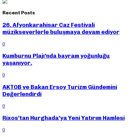
Recent Posts
26. Afyonkarahisar Caz Festivali
müzikseverlerle buluşmaya devam ediyor
0
Kumburnu Plajı’nda bayram yoğunluğu
yaşanıyor.
0
AKTOB ve Bakan Ersoy Turizm Gündemini
Değerlendirdi
0
Rixos’tan Hurghada’ya Yeni Yatırım Hamlesi
0