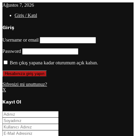
Ağustos 7, 2026
Giriş / Katıl
Giriş
Username or email
Password
Ben çıkış yapana kadar oturumum açık kalsın.
Şifrenizi mi unuttunuz?
X
Kayıt Ol