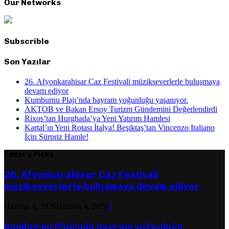
Our Networks
Subscrible
Son Yazılar
26. Afyonkarahisar Caz Festivali müzikseverlerle buluşmaya
devam ediyor
Kumburnu Plajı’nda bayram yoğunluğu yaşanıyor.
AKTOB ve Bakan Ersoy Turizm Gündemini Değerlendirdi
Rixos’tan Hurghada’ya Yeni Yatırım Hamlesi
Kartal’ın Yeni Rotası İtalya! Beşiktaş’tan Vincenzo Italiano
İçin Sürpriz Hamle!
Editor's Picks
26. Afyonkarahisar Caz Festivali
müzikseverlerle buluşmaya devam ediyor
Haziran 4, 2026
Haziran 4, 2026
0
Kumburnu Plajı’nda bayram yoğunluğu