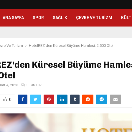
ANA SAYFA
SPOR
SAĞLIK
ÇEVRE VE TURIZM
KÜLT
vre Ve Turizm
HotelREZ’den Küresel Büyüme Hamlesi: 2.500 Otel
REZ’den Küresel Büyüme Hamles
Otel
art 4, 2026
1
107
0