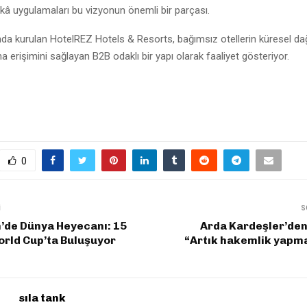
kâ uygulamaları bu vizyonun önemli bir parçası.
ında kurulan HotelREZ Hotels & Resorts, bağımsız otellerin küresel da
na erişimini sağlayan B2B odaklı bir yapı olarak faaliyet gösteriyor.
0
I
S
’de Dünya Heyecanı: 15
Arda Kardeşler’den 
rld Cup’ta Buluşuyor
“Artık hakemlik yap
sıla tank