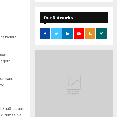
S
r
c
E
h
Our Networks
f
A
o
r
R
ı pazarlara
:
C
H
esel
t gelir
erformans
or.
ı SaaS tabanlı
, kurumsal ve