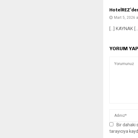
HotelREZ’den
Mart 5, 2026 
[…] KAYNAK […
YORUM YAP
Bir dahaki
tarayıcıya kayd