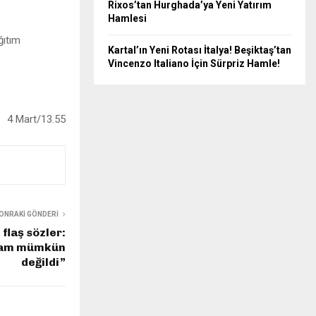
Rixos’tan Hurghada’ya Yeni Yatırım
Hamlesi
ğıtım
Kartal’ın Yeni Rotası İtalya! Beşiktaş’tan
Vincenzo Italiano İçin Sürpriz Hamle!
4 Mart/13.55
ONRAKI GÖNDERI
flaş sözler:
mam mümkün
değildi”