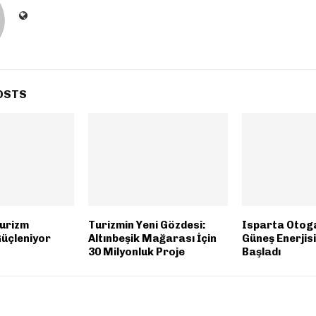
OSTS
Turizm
Turizmin Yeni Gözdesi:
Isparta Otog
Güçleniyor
Altınbeşik Mağarası İçin
Güneş Enerjis
30 Milyonluk Proje
Başladı