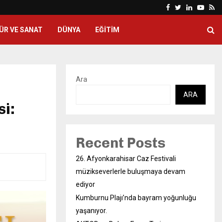
Facebook
Twitter
Linkedin
Yout
Rs
ÜR VE SANAT
DÜNYA
EĞITIM
Ara
ARA
i:
Recent Posts
26. Afyonkarahisar Caz Festivali
müzikseverlerle buluşmaya devam
ediyor
Kumburnu Plajı’nda bayram yoğunluğu
yaşanıyor.