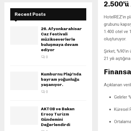
2.500’ü
Recent Posts
HotelREZ’in pl
grubunu kapsıy
26. Afyonkarahisar
1.400 otel ve 
Caz Festivali
oluşturuyor.
müzikseverlerle
buluşmaya devam
ediyor
Şirket, %90’ın
0
21 yılı aştığına
Finansa
Kumburnu Plajı’nda
bayram yoğunluğu
yaşanıyor.
Açıklanan veri
0
Gelirler 
AKTOB ve Bakan
Küresel 
Ersoy Turizm
Gündemini
Ortalama 
Değerlendirdi