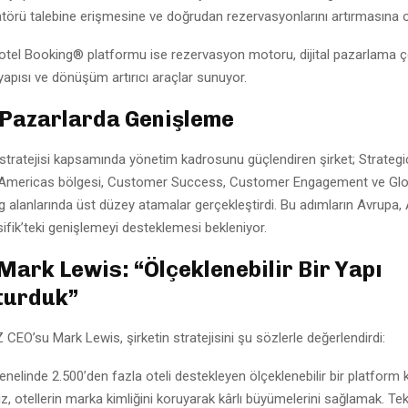
atörü talebine erişmesine ve doğrudan rezervasyonlarını artırmasına o
otel Booking® platformu ise rezervasyon motoru, dijital pazarlama 
tyapısı ve dönüşüm artırıcı araçlar sunuyor.
 Pazarlarda Genişleme
tratejisi kapsamında yönetim kadrosunu güçlendiren şirket; Strategi
Americas bölgesi, Customer Success, Customer Engagement ve Glo
g alanlarında üst düzey atamalar gerçekleştirdi. Bu adımların Avrupa,
ifik’teki genişlemeyi desteklemesi bekleniyor.
Mark Lewis: “Ölçeklenebilir Bir Yapı
turduk”
Z CEO’su
Mark Lewis
, şirketin stratejisini şu sözlerle değerlendirdi:
nelinde 2.500’den fazla oteli destekleyen ölçeklenebilir bir platform 
, otellerin marka kimliğini koruyarak kârlı büyümelerini sağlamak. Tek