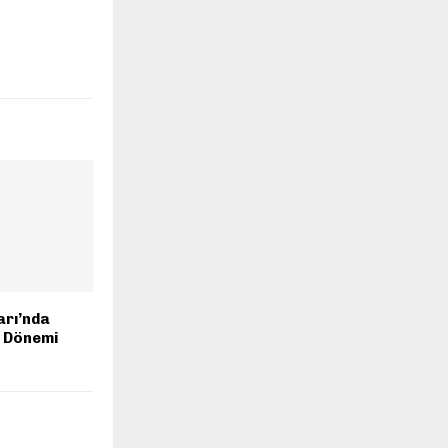
arı’nda
i Dönemi