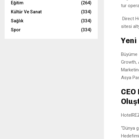
Eğitim
(264)
tur oper
Kültür Ve Sanat
(334)
Direct H
Sağlık
(334)
sitesi al
Spor
(334)
Yeni
Büyüme s
Growth, 
Marketin
Asya Pas
CEO 
Oluş
HotelRE
“Dünya ge
Hedefimiz