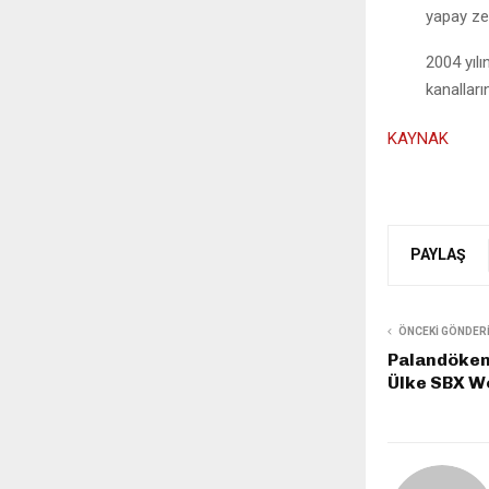
yapay ze
2004 yıl
kanalları
KAYNAK
PAYLAŞ
ÖNCEKI GÖNDER
Palandöken
Ülke SBX Wo