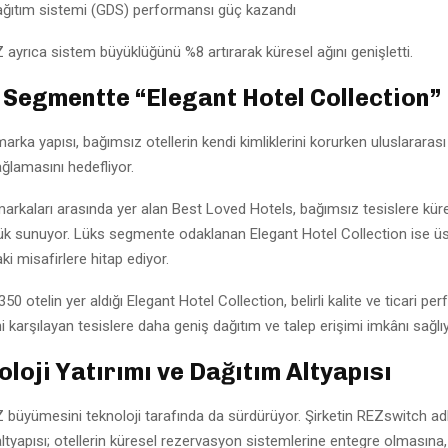
ağıtım sistemi (GDS) performansı güç kazandı
 ayrıca sistem büyüklüğünü %8 artırarak küresel ağını genişletti.
 Segmentte “Elegant Hotel Collection”
marka yapısı, bağımsız otellerin kendi kimliklerini korurken uluslararas
ğlamasını hedefliyor.
arkaları arasında yer alan
Best Loved Hotels
, bağımsız tesislere kür
ük sunuyor. Lüks segmente odaklanan
Elegant Hotel Collection
ise üs
i misafirlere hitap ediyor.
350 otelin yer aldığı Elegant Hotel Collection, belirli kalite ve ticari p
ini karşılayan tesislere daha geniş dağıtım ve talep erişimi imkânı sağlıy
loji Yatırımı ve Dağıtım Altyapısı
 büyümesini teknoloji tarafında da sürdürüyor. Şirketin REZswitch adl
altyapısı; otellerin küresel rezervasyon sistemlerine entegre olmasına