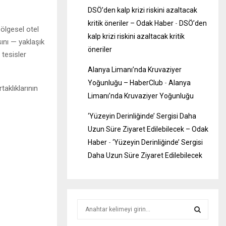
DSÖ’den kalp krizi riskini azaltacak
kritik öneriler – Odak Haber
-
DSÖ’den
bölgesel otel
kalp krizi riskini azaltacak kritik
ını — yaklaşık
öneriler
tesisler
Alanya Limanı’nda Kruvaziyer
Yoğunluğu – HaberClub
-
Alanya
taklıklarının
Limanı’nda Kruvaziyer Yoğunluğu
‘Yüzeyin Derinliğinde’ Sergisi Daha
Uzun Süre Ziyaret Edilebilecek – Odak
Haber
-
‘Yüzeyin Derinliğinde’ Sergisi
Daha Uzun Süre Ziyaret Edilebilecek
S
e
a