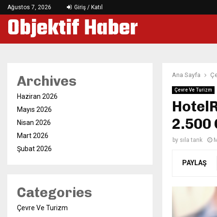
Ağustos 7, 2026
Giriş / Katıl
Objektif Haber
Ana Sayfa
Çe
Archives
Çevre Ve Turizm
Haziran 2026
Hotel
Mayıs 2026
2.500 
Nisan 2026
Mart 2026
by
sıla tank
M
Şubat 2026
PAYLAŞ
Categories
Çevre Ve Turizm