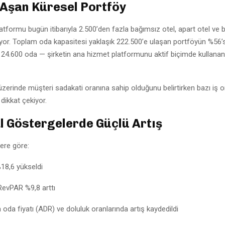
 Aşan Küresel Portföy
atformu bugün itibarıyla 2.500’den fazla bağımsız otel, apart otel ve 
or. Toplam oda kapasitesi yaklaşık 222.500’e ulaşan portföyün %56’s
124.600 oda — şirketin ana hizmet platformunu aktif biçimde kullanan 
 üzerinde müşteri sadakati oranına sahip olduğunu belirtirken bazı iş or
 dikkat çekiyor.
l Göstergelerde Güçlü Artış
lere göre:
%18,6 yükseldi
RevPAR %9,8 arttı
oda fiyatı (ADR) ve doluluk oranlarında artış kaydedildi