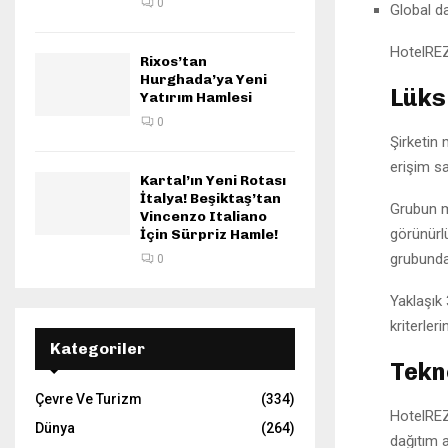
0
Global d
HotelREZ
Rixos’tan
Hurghada’ya Yeni
Lüks
Yatırım Hamlesi
0
Şirketin 
erişim sa
Kartal’ın Yeni Rotası
İtalya! Beşiktaş’tan
Grubun m
Vincenzo Italiano
görünürl
İçin Sürpriz Hamle!
grubundak
0
Yaklaşık 
kriterler
Kategoriler
Tekno
Çevre Ve Turizm
(334)
HotelREZ
Dünya
(264)
dağıtım 