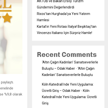
AKTOB ve Bakan Ersoy Turizm
Gündemini Değerlendirdi
Rixos’tan Hurghada’ya Yeni Yatırım
Hamlesi
Kartal’ın Yeni Rotası İtalya! Beşiktaş’tan
Vincenzo Italiano İçin Sürpriz Hamle!
Recent Comments
‘Altın Çağın Kadınları’ Sanatseverlerle
Buluştu – Odak Haber
-
‘Altın Çağın
Kadınları’ Sanatseverlerle Buluştu
 paylaştı.
Köln Katedrali’nde Yeni Uygulama:
genelinde
Ücretli Giriş – Odak Haber
-
Köln
 ise %9,8 olarak
Katedrali’nde Yeni Uygulama: Ücretli
Giriş