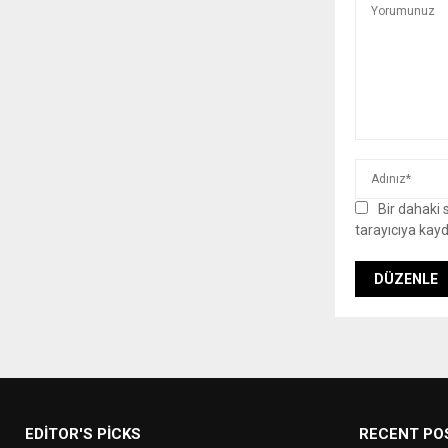
Bir dahaki
tarayıcıya kayd
EDITOR'S PICKS
RECENT PO