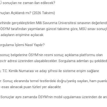
Ü sonuçları ne zaman ilan edilecek?
uçları Açıklandı mı? (2026 Takvimi)
rihinde gerçekleştirilen Milli Savunma Üniversitesi sınavının değerlen
 ÖSYM tarafından yayımlanan güncel takvime göre, MSÜ sınav sonuçl
 adayların erişimine açılacak.
gulama İşlemi Nasıl Yapılır?
v sonuç belgelerine ÖSYM’nin resmi sonuç açıklama platformu olan
.tr adresi üzerinden ulaşabilecekler. Sorgulama adımları şu şekildedi
ş: T.C. Kimlik Numarası ve aday şifresi ile sisteme erişim sağlanır.
iler: Sonuç ekranında temel testlerdeki doğru/yanlış sayıları, ham puanl
e esas alınacak puan türleri yer alacaktır.
m: Sonuçlar aynı zamanda ÖSYM’nin mobil uygulaması üzerinden de anlı