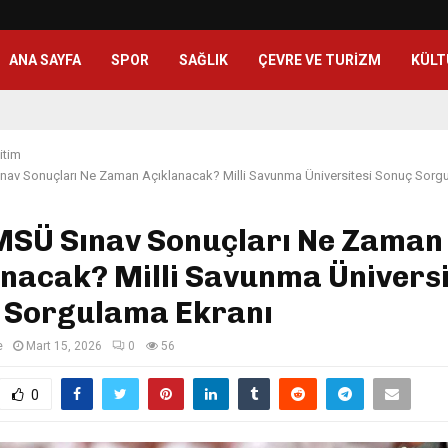
ANA SAYFA
SPOR
SAĞLIK
ÇEVRE VE TURIZM
KÜLT
itim
nav Sonuçları Ne Zaman Açıklanacak? Milli Savunma Üniversitesi Sonuç Sorg
MSÜ Sınav Sonuçları Ne Zaman
nacak? Milli Savunma Üniversi
 Sorgulama Ekranı
e
Mart 15, 2026
0
56
0