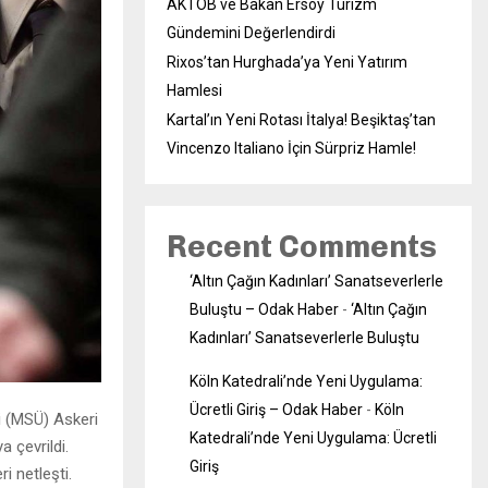
AKTOB ve Bakan Ersoy Turizm
Gündemini Değerlendirdi
Rixos’tan Hurghada’ya Yeni Yatırım
Hamlesi
Kartal’ın Yeni Rotası İtalya! Beşiktaş’tan
Vincenzo Italiano İçin Sürpriz Hamle!
Recent Comments
‘Altın Çağın Kadınları’ Sanatseverlerle
Buluştu – Odak Haber
-
‘Altın Çağın
Kadınları’ Sanatseverlerle Buluştu
Köln Katedrali’nde Yeni Uygulama:
Ücretli Giriş – Odak Haber
-
Köln
i (MSÜ) Askeri
Katedrali’nde Yeni Uygulama: Ücretli
 çevrildi.
Giriş
i netleşti.