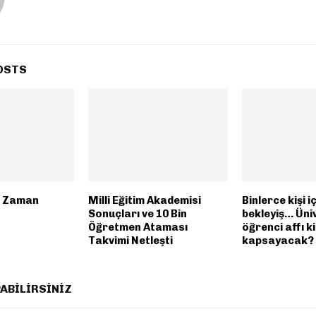
OSTS
e Zaman
Milli Eğitim Akademisi
Binlerce kişi iç
Sonuçları ve 10 Bin
bekleyiş… Üni
Öğretmen Ataması
öğrenci affı k
Takvimi Netleşti
kapsayacak?
ABILIRSINIZ