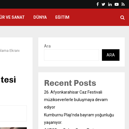
Facebook
Twitter
Linkedin
Yout
Rs
ÜR VE SANAT
DÜNYA
EĞITIM
Ara
ulama Ekranı
ARA
tesi
Recent Posts
26. Afyonkarahisar Caz Festivali
müzikseverlerle buluşmaya devam
ediyor
Kumburnu Plajı’nda bayram yoğunluğu
yaşanıyor.