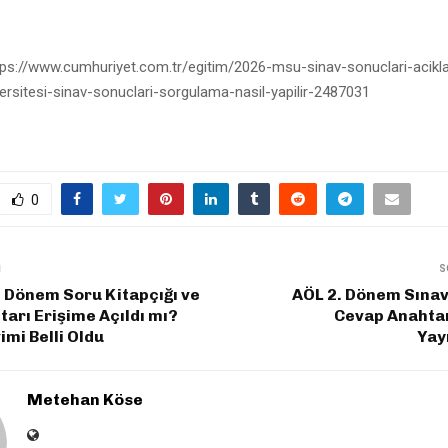
tps://www.cumhuriyet.com.tr/egitim/2026-msu-sinav-sonuclari-aciklan
rsitesi-sinav-sonuclari-sorgulama-nasil-yapilir-2487031
0
I
S
 Dönem Soru Kitapçığı ve
AÖL 2. Dönem Sınav
arı Erişime Açıldı mı?
Cevap Anahta
mi Belli Oldu
Yay
Metehan Köse