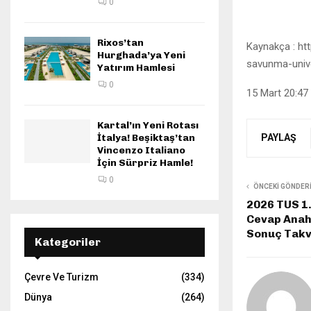
0
Rixos’tan
Kaynakça : ht
Hurghada’ya Yeni
savunma-unive
Yatırım Hamlesi
0
15 Mart 20:47
Kartal’ın Yeni Rotası
İtalya! Beşiktaş’tan
PAYLAŞ
Vincenzo Italiano
İçin Sürpriz Hamle!
0
ÖNCEKI GÖNDER
2026 TUS 1.
Cevap Anaht
Sonuç Takvi
Kategoriler
Çevre Ve Turizm
(334)
Dünya
(264)