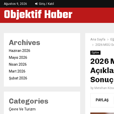
Ağustos 9, 2026
Giriş / Katıl
Objektif Haber
Ana Sayfa
Eğ
Archives
2026 MSÜ Sı
Haziran 2026
Eğitim
Mayıs 2026
2026 
Nisan 2026
Açıkla
Mart 2026
Sonuç
Şubat 2026
by
Metehan Kös
Categories
PAYLAŞ
Çevre Ve Turizm