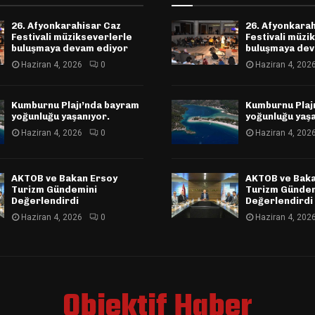
26. Afyonkarahisar Caz
26. Afyonkara
Festivali müzikseverlerle
Festivali müzi
buluşmaya devam ediyor
buluşmaya dev
Haziran 4, 2026
0
Haziran 4, 202
Kumburnu Plajı’nda bayram
Kumburnu Plaj
yoğunluğu yaşanıyor.
yoğunluğu yaşa
Haziran 4, 2026
0
Haziran 4, 202
AKTOB ve Bakan Ersoy
AKTOB ve Baka
Turizm Gündemini
Turizm Günde
Değerlendirdi
Değerlendirdi
Haziran 4, 2026
0
Haziran 4, 202
Objektif Haber