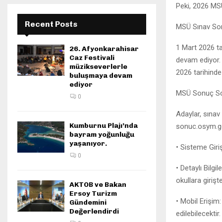
Peki, 2026 MS
Recent Posts
MSÜ Sınav Son
1 Mart 2026 ta
26. Afyonkarahisar
Caz Festivali
devam ediyor.
müzikseverlerle
2026 tarihinde
buluşmaya devam
ediyor
MSÜ Sonuç Sor
0
Adaylar, sına
Kumburnu Plajı’nda
sonuc.osym.gov
bayram yoğunluğu
yaşanıyor.
• Sisteme Giri
0
• Detaylı Bilg
okullara girişt
AKTOB ve Bakan
Ersoy Turizm
• Mobil Erişi
Gündemini
Değerlendirdi
edilebilecektir.