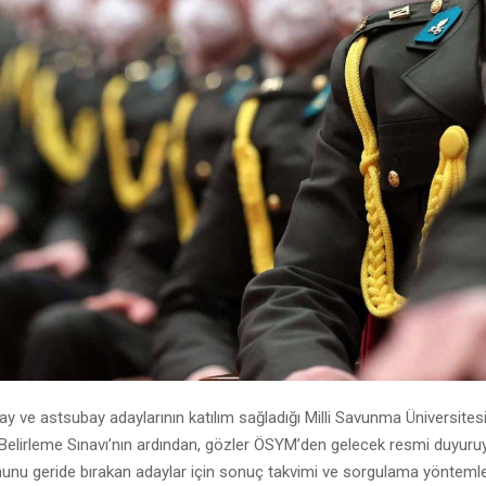
y ve astsubay adaylarının katılım sağladığı Milli Savunma Üniversites
elirleme Sınavı’nın ardından, gözler ÖSYM’den gelecek resmi duyuruya
nu geride bırakan adaylar için sonuç takvimi ve sorgulama yöntemler