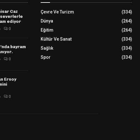
hisar Caz
Çevre Ve Turizm
(334)
kseverlerle
Dünya
(264)
am ediyor
6
0
Eğitim
(264)
Kültür Ve Sanat
(334)
ı’nda bayram
Sağlık
(334)
nıyor.
Spor
(334)
6
0
n Ersoy
mini
6
0