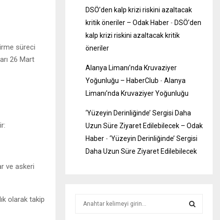
DSÖ’den kalp krizi riskini azaltacak
kritik öneriler – Odak Haber
-
DSÖ’den
kalp krizi riskini azaltacak kritik
dirme süreci
öneriler
arı 26 Mart
Alanya Limanı’nda Kruvaziyer
Yoğunluğu – HaberClub
-
Alanya
Limanı’nda Kruvaziyer Yoğunluğu
‘Yüzeyin Derinliğinde’ Sergisi Daha
r:
Uzun Süre Ziyaret Edilebilecek – Odak
Haber
-
‘Yüzeyin Derinliğinde’ Sergisi
Daha Uzun Süre Ziyaret Edilebilecek
ar ve askeri
S
k olarak takip
e
a