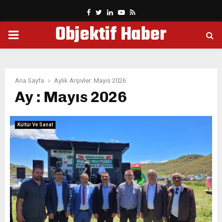
Facebook
Twitter
Linkedin
Youtube
Rss
Objektif Haber
PRIMARY
MENU
Ana Sayfa
Aylık Arşivler: Mayıs 2026
Ay : Mayıs 2026
Kültür Ve Sanat