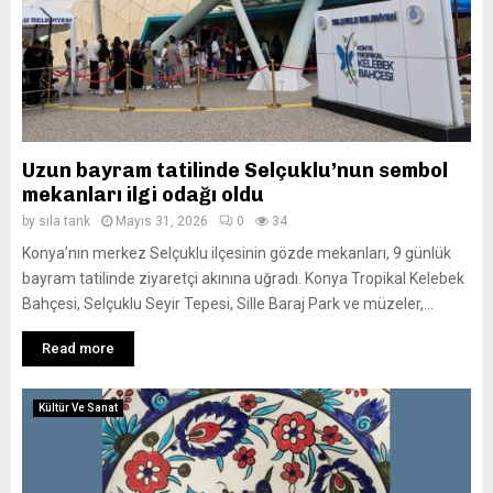
Uzun bayram tatilinde Selçuklu’nun sembol
mekanları ilgi odağı oldu
by
sıla tank
Mayıs 31, 2026
0
34
Konya’nın merkez Selçuklu ilçesinin gözde mekanları, 9 günlük
bayram tatilinde ziyaretçi akınına uğradı. Konya Tropikal Kelebek
Bahçesi, Selçuklu Seyir Tepesi, Sille Baraj Park ve müzeler,...
Read more
Kültür Ve Sanat