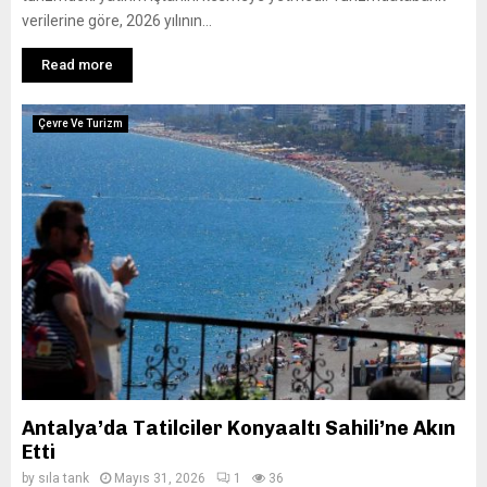
verilerine göre, 2026 yılının...
Read more
Çevre Ve Turizm
Antalya’da Tatilciler Konyaaltı Sahili’ne Akın
Etti
by
sıla tank
Mayıs 31, 2026
1
36