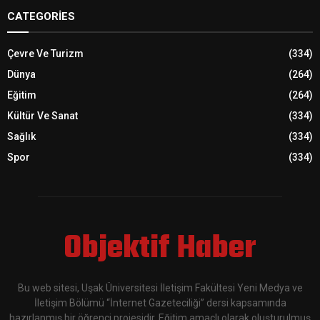
CATEGORIES
Çevre Ve Turizm
(334)
Dünya
(264)
Eğitim
(264)
Kültür Ve Sanat
(334)
Sağlık
(334)
Spor
(334)
Objektif Haber
Bu web sitesi, Uşak Üniversitesi İletişim Fakültesi Yeni Medya ve
İletişim Bölümü “İnternet Gazeteciliği” dersi kapsamında
hazırlanmış bir öğrenci projesidir. Eğitim amaçlı olarak oluşturulmuş