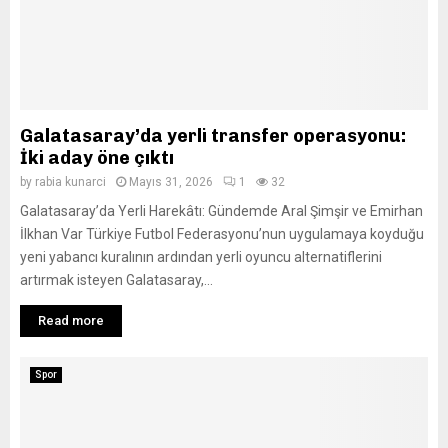
Galatasaray’da yerli transfer operasyonu:
İki aday öne çıktı
by
rabia kunarci
Mayıs 31, 2026
1
32
Galatasaray’da Yerli Harekâtı: Gündemde Aral Şimşir ve Emirhan
İlkhan Var Türkiye Futbol Federasyonu’nun uygulamaya koyduğu
yeni yabancı kuralının ardından yerli oyuncu alternatiflerini
artırmak isteyen Galatasaray,...
Read more
Spor