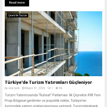
Read more
Çevre Ve Turizm
Türkiye’de Turizm Yatırımları Güçleniyor
by
sıla tank
Mayıs 31, 2026
1
36
Turizm Yatırımcısında “Ruhsat” Patlaması: İlk Çeyrekte 498 Yeni
Proje Bölgesel gerilimler ve jeopolitik riskler, Türkiye’nin
turizmdeki yatırım iştahını kesmeye yetmedi. Turizmdatabank