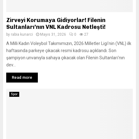
Zirveyi Korumaya Gidiyorlar! Filenin
Sultanları’nın VNL Kadrosu Netleşti!
by
rabia kunarci
Mayıs 31, 2026
0
27
A Milli Kadın Voleybol Takımımızın, 2026 Milletler Ligi’nin (VNL) ilk
haftasında parkeye çıkacak resmi kadrosu açıklandı. Son
şampiyon unvanıyla sahaya çıkacak olan Filenin Sultanları’nın
dev...
Read more
Spor