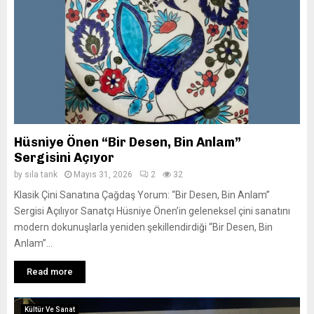
Hüsniye Önen “Bir Desen, Bin Anlam”
Sergisini Açıyor
by
sıla tank
Mayıs 31, 2026
2
32
Klasik Çini Sanatına Çağdaş Yorum: “Bir Desen, Bin Anlam”
Sergisi Açılıyor Sanatçı Hüsniye Önen’in geleneksel çini sanatını
modern dokunuşlarla yeniden şekillendirdiği “Bir Desen, Bin
Anlam”...
Read more
Kültür Ve Sanat