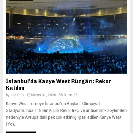
İstanbul’da Kanye West Rüzgârı: Rekor
Katılım
by
sıla tank
Mayıs 31, 2026
0
26
Kanye West Turneye İstanbul’da Başladı: Olimpiyat
Stadyumu’nda 118 Bin Kişilik Rekor Irkçı ve antisemitik söylemleri
nedeniyle Avrupa’daki pek çok etkinliği iptal edilen Kanye West
(Ye),...