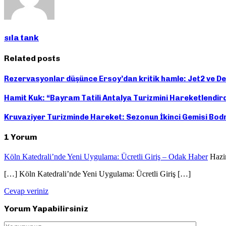
sıla tank
Related posts
Rezervasyonlar düşünce Ersoy’dan kritik hamle: Jet2 ve De
Hamit Kuk: “Bayram Tatili Antalya Turizmini Hareketlendird
Kruvaziyer Turizminde Hareket: Sezonun İkinci Gemisi Bo
1 Yorum
Köln Katedrali’nde Yeni Uygulama: Ücretli Giriş – Odak Haber
Hazi
[…] Köln Katedrali’nde Yeni Uygulama: Ücretli Giriş […]
Cevap veriniz
Yorum Yapabilirsiniz