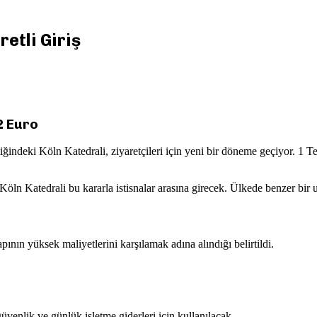
etli Giriş
12 Euro
ğindeki Köln Katedrali, ziyaretçileri için yeni bir döneme geçiyor. 1 T
a, Köln Katedrali bu kararla istisnalar arasına girecek. Ülkede benzer bi
ının yüksek maliyetlerini karşılamak adına alındığı belirtildi.
venlik ve günlük işletme giderleri için kullanılacak.