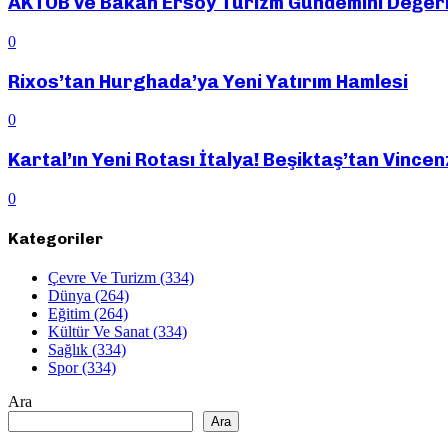
AKTOB ve Bakan Ersoy Turizm Gündemini Değerl
0
Rixos’tan Hurghada’ya Yeni Yatırım Hamlesi
0
Kartal’ın Yeni Rotası İtalya! Beşiktaş’tan Vincen
0
Kategoriler
Çevre Ve Turizm
(334)
Dünya
(264)
Eğitim
(264)
Kültür Ve Sanat
(334)
Sağlık
(334)
Spor
(334)
Ara
Ara