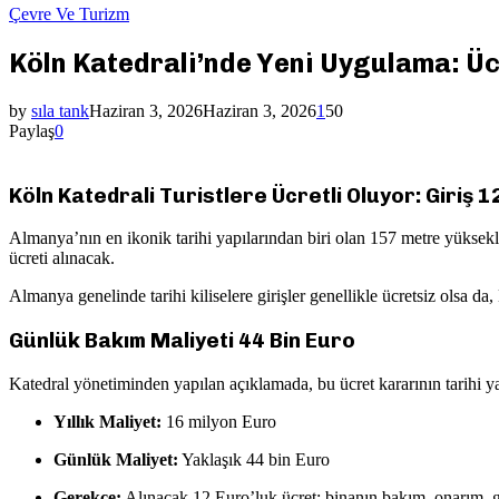
Çevre Ve Turizm
Köln Katedrali’nde Yeni Uygulama: Ücr
by
sıla tank
Haziran 3, 2026
Haziran 3, 2026
1
50
Paylaş
0
Köln Katedrali Turistlere Ücretli Oluyor: Giriş 
Almanya’nın en ikonik tarihi yapılarından biri olan 157 metre yüksekli
ücreti alınacak.
Almanya genelinde tarihi kiliselere girişler genellikle ücretsiz olsa d
Günlük Bakım Maliyeti 44 Bin Euro
Katedral yönetiminden yapılan açıklamada, bu ücret kararının tarihi yap
Yıllık Maliyet:
16 milyon Euro
Günlük Maliyet:
Yaklaşık 44 bin Euro
Gerekçe:
Alınacak 12 Euro’luk ücret; binanın bakım, onarım, gü