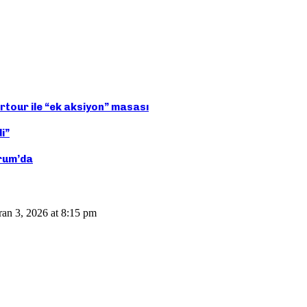
rtour ile “ek aksiyon” masası
i”
drum’da
ran 3, 2026 at 8:15 pm