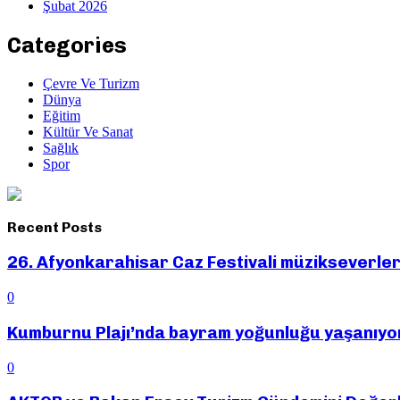
Şubat 2026
Categories
Çevre Ve Turizm
Dünya
Eğitim
Kültür Ve Sanat
Sağlık
Spor
Recent Posts
26. Afyonkarahisar Caz Festivali müzikseverle
0
Kumburnu Plajı’nda bayram yoğunluğu yaşanıyo
0