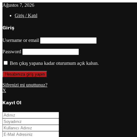
Ağustos 7, 2026
Giriş / Katıl
Giriş
Username or email
Password
Ben çıkış yapana kadar oturumum açık kalsın.
Şifrenizi mi unuttunuz?
X
Kayıt Ol