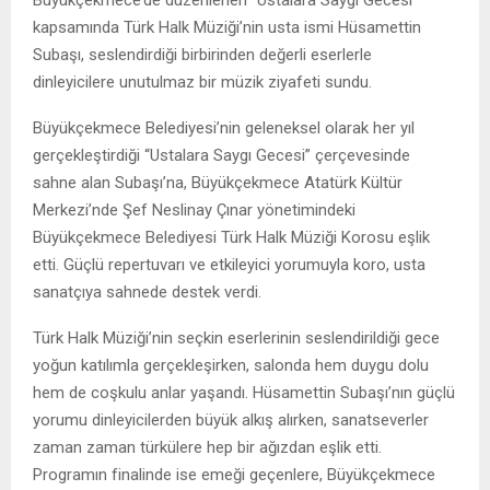
Büyükçekmece
’de düzenlenen “Ustalara Saygı Gecesi”
kapsamında Türk Halk Müziği’nin usta ismi
Hüsamettin
Subaşı
, seslendirdiği birbirinden değerli eserlerle
dinleyicilere unutulmaz bir müzik ziyafeti sundu.
Büyükçekmece Belediyesi
’nin geleneksel olarak her yıl
gerçekleştirdiği “Ustalara Saygı Gecesi” çerçevesinde
sahne alan Subaşı’na,
Büyükçekmece Atatürk Kültür
Merkezi
’nde Şef
Neslinay Çınar
yönetimindeki
Büyükçekmece Belediyesi Türk Halk Müziği Korosu eşlik
etti. Güçlü repertuvarı ve etkileyici yorumuyla koro, usta
sanatçıya sahnede destek verdi.
Türk Halk Müziği’nin seçkin eserlerinin seslendirildiği gece
yoğun katılımla gerçekleşirken, salonda hem duygu dolu
hem de coşkulu anlar yaşandı. Hüsamettin Subaşı’nın güçlü
yorumu dinleyicilerden büyük alkış alırken, sanatseverler
zaman zaman türkülere hep bir ağızdan eşlik etti.
Programın finalinde ise emeği geçenlere, Büyükçekmece