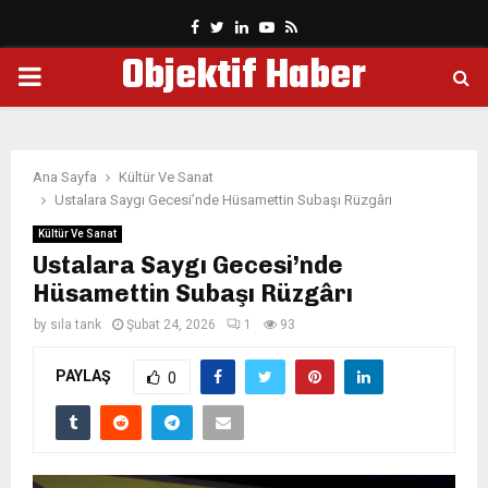
Facebook
Twitter
Linkedin
Youtube
Rss
Objektif Haber
PRIMARY
MENU
Ana Sayfa
Kültür Ve Sanat
Ustalara Saygı Gecesi’nde Hüsamettin Subaşı Rüzgârı
Kültür Ve Sanat
Ustalara Saygı Gecesi’nde
Hüsamettin Subaşı Rüzgârı
by
sıla tank
Şubat 24, 2026
1
93
PAYLAŞ
0