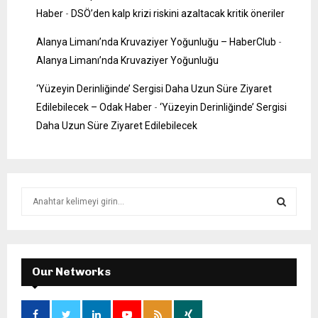
Haber
-
DSÖ’den kalp krizi riskini azaltacak kritik öneriler
Alanya Limanı’nda Kruvaziyer Yoğunluğu – HaberClub
-
Alanya Limanı’nda Kruvaziyer Yoğunluğu
‘Yüzeyin Derinliğinde’ Sergisi Daha Uzun Süre Ziyaret
Edilebilecek – Odak Haber
-
‘Yüzeyin Derinliğinde’ Sergisi
Daha Uzun Süre Ziyaret Edilebilecek
S
e
a
S
r
c
E
h
Our Networks
f
A
o
r
R