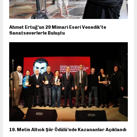
Ahmet Ertuğ’un 29 Mimari Eseri Venedik’te
Sanatseverlerle Buluştu
19. Metin Altıok Şiir Ödülü’nde Kazananlar Açıklandı