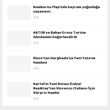
Kumburnu Plajı’nda bayram yoğunluğu
yaşanıyor.
0
AKTOB ve Bakan Ersoy Turizm
Gündemini Değerlendirdi
0
Rixos’tan Hurghada’ya Yeni Yatırım
Hamlesi
0
Kartal’ın Yeni Rotası İtalya!
Beşiktaş’tan Vincenzo Italiano İçin
Sürpriz Hamle!
0