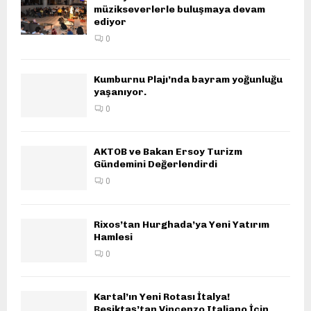
müzikseverlerle buluşmaya devam
ediyor
0
Kumburnu Plajı’nda bayram yoğunluğu
yaşanıyor.
0
AKTOB ve Bakan Ersoy Turizm
Gündemini Değerlendirdi
0
Rixos’tan Hurghada’ya Yeni Yatırım
Hamlesi
0
Kartal’ın Yeni Rotası İtalya!
Beşiktaş’tan Vincenzo Italiano İçin