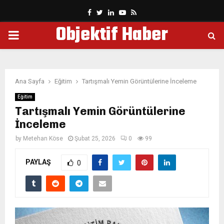
Facebook
Twitter
Linkedin
Youtube
Rss
Objektif Haber
PRIMARY
MENU
Ana Sayfa
Eğitim
Tartışmalı Yemin Görüntülerine İnceleme
Eğitim
Tartışmalı Yemin Görüntülerine
İnceleme
by
Metehan Köse
Şubat 25, 2026
0
99
PAYLAŞ
0