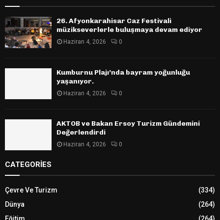
26. Afyonkarahisar Caz Festivali
müzikseverlerle buluşmaya devam ediyor
Haziran 4, 2026
0
Kumburnu Plajı’nda bayram yoğunluğu
yaşanıyor.
Haziran 4, 2026
0
AKTOB ve Bakan Ersoy Turizm Gündemini
Değerlendirdi
Haziran 4, 2026
0
CATEGORIES
Çevre Ve Turizm
(334)
Dünya
(264)
Eğitim
(264)