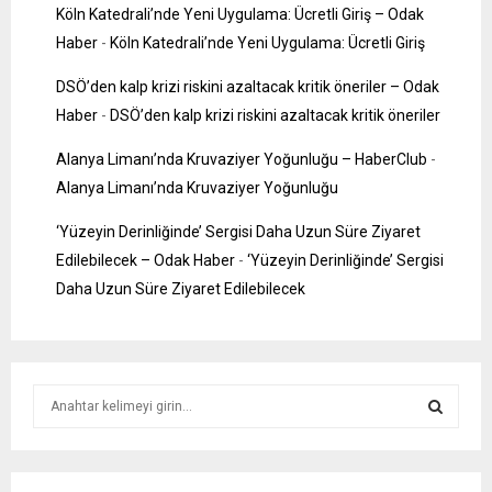
Köln Katedrali’nde Yeni Uygulama: Ücretli Giriş – Odak
Haber
-
Köln Katedrali’nde Yeni Uygulama: Ücretli Giriş
DSÖ’den kalp krizi riskini azaltacak kritik öneriler – Odak
Haber
-
DSÖ’den kalp krizi riskini azaltacak kritik öneriler
Alanya Limanı’nda Kruvaziyer Yoğunluğu – HaberClub
-
Alanya Limanı’nda Kruvaziyer Yoğunluğu
‘Yüzeyin Derinliğinde’ Sergisi Daha Uzun Süre Ziyaret
Edilebilecek – Odak Haber
-
‘Yüzeyin Derinliğinde’ Sergisi
Daha Uzun Süre Ziyaret Edilebilecek
S
e
a
S
r
c