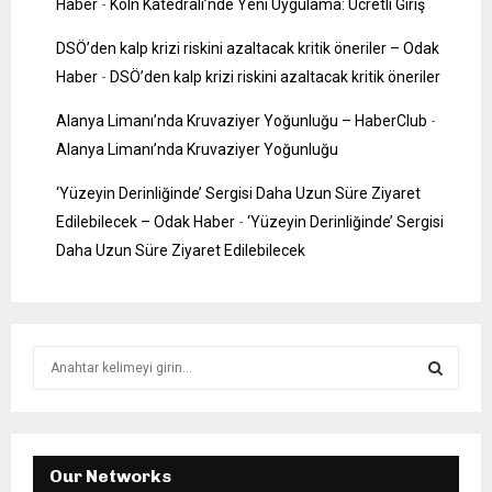
Haber
-
Köln Katedrali’nde Yeni Uygulama: Ücretli Giriş
DSÖ’den kalp krizi riskini azaltacak kritik öneriler – Odak
Haber
-
DSÖ’den kalp krizi riskini azaltacak kritik öneriler
Alanya Limanı’nda Kruvaziyer Yoğunluğu – HaberClub
-
Alanya Limanı’nda Kruvaziyer Yoğunluğu
‘Yüzeyin Derinliğinde’ Sergisi Daha Uzun Süre Ziyaret
Edilebilecek – Odak Haber
-
‘Yüzeyin Derinliğinde’ Sergisi
Daha Uzun Süre Ziyaret Edilebilecek
S
e
a
S
r
c
E
h
Our Networks