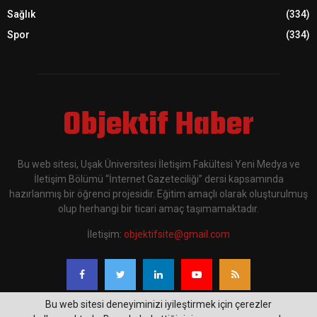
Sağlık
(334)
Spor
(334)
Objektif Haber
Bu web sitesi, Uşak Üniversitesi İletişim Fakültesi Yeni Medya ve
İletişim Bölümü “İnternet Gazeteciliği” dersi kapsamında
hazırlanmış bir öğrenci projesidir. Eğitim amaçlı olarak oluşturulmuş
olup herhangi bir ticari amaç taşımamaktadır.
İletişim:
objektifsite@gmail.com
Bu web sitesi deneyiminizi iyileştirmek için çerezler