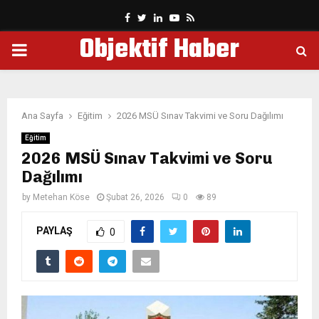
Facebook
Twitter
Linkedin
Youtube
Rss
Objektif Haber
PRIMARY
MENU
Ana Sayfa
Eğitim
2026 MSÜ Sınav Takvimi ve Soru Dağılımı
Eğitim
2026 MSÜ Sınav Takvimi ve Soru
Dağılımı
by
Metehan Köse
Şubat 26, 2026
0
89
PAYLAŞ
0