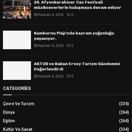
26. Afyonkarahisar Caz Festivali
müzikseverlerle buluşmaya devam ediyor
Haziran 4, 2026
0
Kumburnu Plajı’nda bayram yoğunluğu
yaşanıyor.
Haziran 4, 2026
0
AKTOB ve Bakan Ersoy Turizm Gündemini
Değerlendirdi
Haziran 4, 2026
0
CATEGORIES
Çevre Ve Turizm
(334)
Dünya
(264)
Eğitim
(264)
Kültür Ve Sanat
(334)