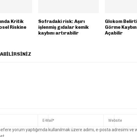
ında Kritik
Sofradaki risk: Aşırı
Glokom Belirt
osel Riskine
işlenmiş gıdalar kemik
Görme Kaybın
kaybını artırabilir
Açabilir
ABILIRSINIZ
 sefere yorum yaptığımda kullanılmak üzere adımı, e-posta adresimi ve 
et.