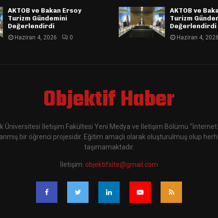
AKTOB ve Bakan Ersoy
AKTOB ve Baka
Turizm Gündemini
Turizm Günde
Değerlendirdi
Değerlendirdi
Haziran 4, 2026
0
Haziran 4, 202
Objektif Haber
k Üniversitesi İletişim Fakültesi Yeni Medya ve İletişim Bölümü “İnternet 
nmış bir öğrenci projesidir. Eğitim amaçlı olarak oluşturulmuş olup herha
taşımamaktadır.
İletişim:
objektifsite@gmail.com