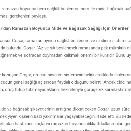
r, ramazan boyunca hem sağlıklı beslenme hem de mide-bağırsak sağ
lmesi gerekenleri paylaştı.
ar’dan Ramazan Boyunca Mide ve Bağırsak Sağlığı İçin Öneriler
Mansur Coşar, ramazan ayında sağlıklı beslenme ve sindirim sistemi sa
arda bulundu. Coşar, “Az ve sık beslenmek ramazanda pek mümkün o
yi çiğnemek ve sofradan doymadan kalkmak önemli bir kuraldır. Bunu 
konuşan Coşar, orucun sindirim sisteminin belirli aralıklarla dinlen
ücudun genel sağlığı açısından faydalı olduğunu belirtti. Ancak ciddi ha
rin, oruç tutup tutamayacaklarını hekimleriyle görüşerek kararlaştırmala
 ve bağırsak şikayetlerinin arttığına dikkat çeken Coşar, uzun süre 
mek yiyen kişilerin bazı yakınmalar yaşayabileceğini ifade etti. Bu ned
eti olan hastaların ilaçlarını ramazan boyunca dikkatli kullanmaları ger