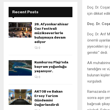
Doç. Dr. Coşa
Recent Posts
için dikkat edi
Doç. Dr. Coş
26. Afyonkarahisar
Caz Festivali
müzikseverlerle
Doç. Dr. Arif 
buluşmaya devam
önemli uyarıl
ediyor
yiyecekleri i
0
gerekir.” dedi.
Kumburnu Plajı’nda
AA muhabirine 
bayram yoğunluğu
tanıdığını ve v
yaşanıyor.
bulunan kişile
0
vurguladı.
AKTOB ve Bakan
Ramazanda mide
Ersoy Turizm
sonra aşırı ye
Gündemini
bağırsak şikay
Değerlendirdi