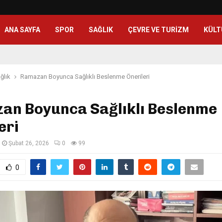
ANA SAYFA
SPOR
SAĞLIK
ÇEVRE VE TURIZM
KÜLT
ğlık
Ramazan Boyunca Sağlıklı Beslenme Önerileri
an Boyunca Sağlıklı Beslenme
eri
Şubat 26, 2026
0
99
0