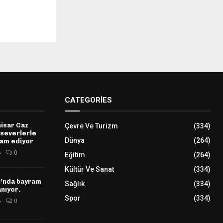
CATEGORIES
hisar Caz
Çevre Ve Turizm
(334)
kseverlerle
Dünya
(264)
am ediyor
6
0
Eğitim
(264)
Kültür Ve Sanat
(334)
ı’nda bayram
Sağlık
(334)
nıyor.
Spor
(334)
6
0