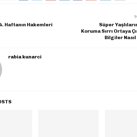
I
S
4. Haftanın Hakemleri
Süper Yaşlıların
Koruma Sırrı Ortaya Çı
Bilgiler Nası
rabia kunarci
OSTS