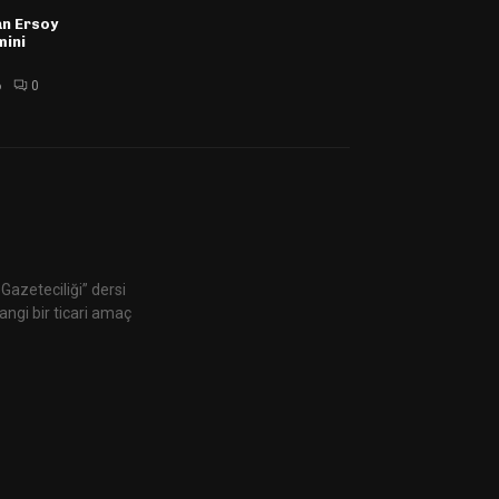
n Ersoy
mini
6
0
Gazeteciliği” dersi
ngi bir ticari amaç