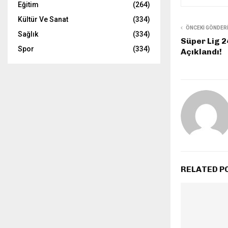
Eğitim
(264)
Kültür Ve Sanat
(334)
ÖNCEKI GÖNDER
Sağlık
(334)
Süper Lig 2
Spor
(334)
Açıklandı!
RELATED P