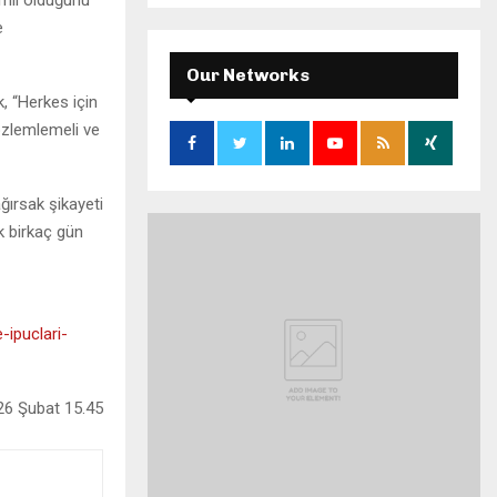
emli olduğunu
S
r
e
c
E
h
Our Networks
f
A
, “Herkes için
o
 gözlemlemeli ve
r
R
:
C
ğırsak şikayeti
H
lk birkaç gün
ipuclari-
26 Şubat 15.45