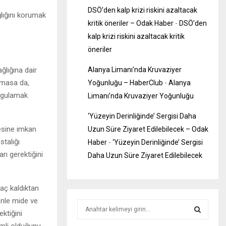
DSÖ’den kalp krizi riskini azaltacak
lığını korumak
kritik öneriler – Odak Haber
-
DSÖ’den
kalp krizi riskini azaltacak kritik
öneriler
Alanya Limanı’nda Kruvaziyer
ğlığına dair
lmasa da,
Yoğunluğu – HaberClub
-
Alanya
uygulamak
Limanı’nda Kruvaziyer Yoğunluğu
‘Yüzeyin Derinliğinde’ Sergisi Daha
mesine imkan
Uzun Süre Ziyaret Edilebilecek – Odak
stalığı
Haber
-
‘Yüzeyin Derinliğinde’ Sergisi
rı gerektiğini
Daha Uzun Süre Ziyaret Edilebilecek
aç kaldıktan
enle mide ve
S
ektiğini
e
a