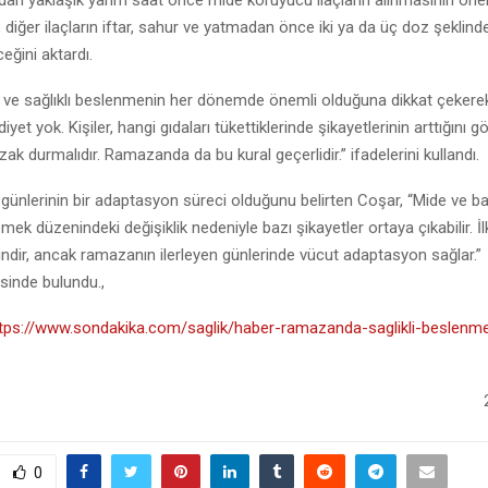
dan yaklaşık yarım saat önce mide koruyucu ilaçların alınmasının ön
, diğer ilaçların iftar, sahur ve yatmadan önce iki ya da üç doz şeklind
eğini aktardı.
 ve sağlıklı beslenmenin her dönemde önemli olduğuna dikkat çekerek
 diyet yok. Kişiler, hangi gıdaları tükettiklerinde şikayetlerinin arttığını
ak durmalıdır. Ramazanda da bu kural geçerlidir.” ifadelerini kullandı.
günlerinin bir adaptasyon süreci olduğunu belirten Coşar, “Mide ve ba
mek düzenindeki değişiklik nedeniyle bazı şikayetler ortaya çıkabilir. İ
indir, ancak ramazanın ilerleyen günlerinde vücut adaptasyon sağlar.”
sinde bulundu.,
ttps://www.sondakika.com/saglik/haber-ramazanda-saglikli-beslenme-
0