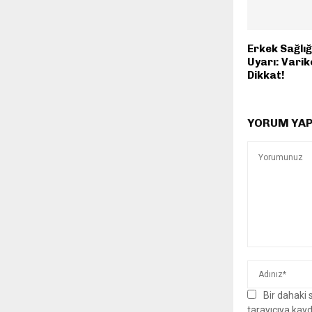
Erkek Sağlığ
Uyarı: Varik
Dikkat!
YORUM YAP
Bir dahaki
tarayıcıya kayd