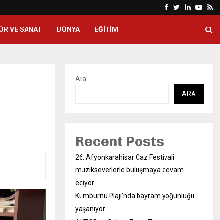
Facebook
Twitter
Linkedin
Yout
Rs
ÜR VE SANAT
DÜNYA
EĞITIM
Ara
ARA
Recent Posts
26. Afyonkarahisar Caz Festivali
müzikseverlerle buluşmaya devam
ediyor
Kumburnu Plajı’nda bayram yoğunluğu
yaşanıyor.