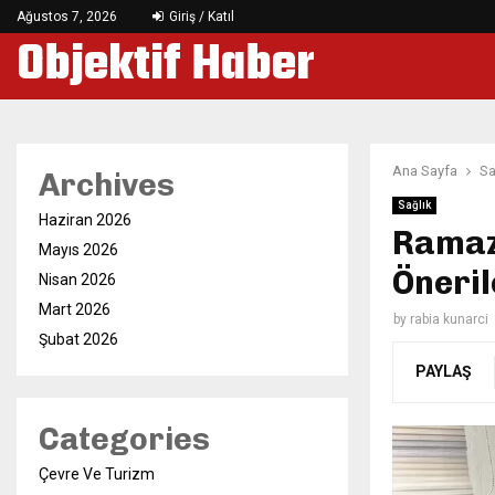
Ağustos 7, 2026
Giriş / Katıl
Objektif Haber
Ana Sayfa
Sa
Archives
Sağlık
Haziran 2026
Ramaz
Mayıs 2026
Öneril
Nisan 2026
Mart 2026
by
rabia kunarci
Şubat 2026
PAYLAŞ
Categories
Çevre Ve Turizm