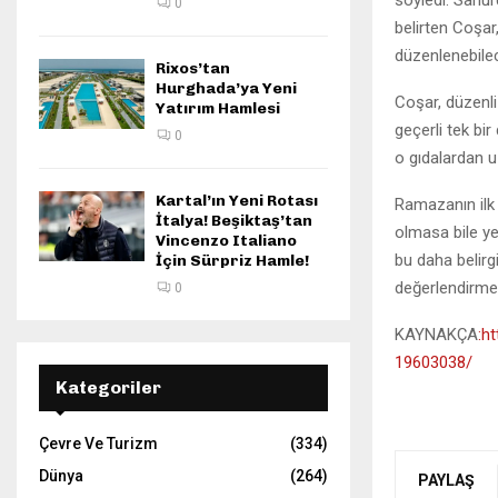
söyledi. Sahur
0
belirten Coşar
düzenlenebilec
Rixos’tan
Hurghada’ya Yeni
Coşar, düzenli
Yatırım Hamlesi
geçerli tek bir
0
o gıdalardan uz
Kartal’ın Yeni Rotası
Ramazanın ilk 
İtalya! Beşiktaş’tan
olmasa bile ye
Vincenzo Italiano
bu daha belirg
İçin Sürpriz Hamle!
değerlendirme
0
KAYNAKÇA
:h
19603038/
Kategoriler
Çevre Ve Turizm
(334)
Dünya
(264)
PAYLAŞ