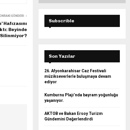
ONRAKI GÖNDERI
Subscrible
’ Hafızasını
ktı: Beyinde
l Silinmiyor?
Son Yazılar
26. Afyonkarahisar Caz Festivali
müzikseverlerle buluşmaya devam
ediyor
Kumburnu Plajı’nda bayram yoğunluğu
yaşanıyor.
AKTOB ve Bakan Ersoy Turizm
Gündemini Değerlendirdi