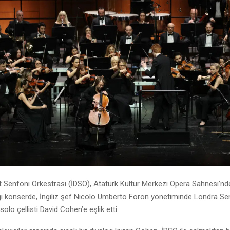
t Senfoni Orkestrası (İDSO), Atatürk Kültür Merkezi Opera Sahnesi’nd
iği konserde, İngiliz şef Nicolo Umberto Foron yönetiminde Londra Se
solo çellisti David Cohen’e eşlik etti.