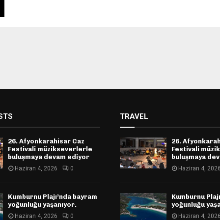
STS
TRAVEL
26. Afyonkarahisar Caz
26. Afyonkara
Festivali müzikseverlerle
Festivali müzi
buluşmaya devam ediyor
buluşmaya dev
Haziran 4, 2026
0
Haziran 4, 202
Kumburnu Plajı’nda bayram
Kumburnu Plaj
yoğunluğu yaşanıyor.
yoğunluğu yaşa
Haziran 4, 2026
0
Haziran 4, 202