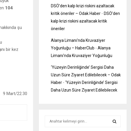
büyük
DSÖ’den kalp krizi riskini azaltacak
nen
104
kritik öneriler – Odak Haber
-
DSÖ’den
kalp krizi riskini azaltacak kritik
 hakkında şu
öneriler
Alanya Limanı’nda Kruvaziyer
mu
Yoğunluğu – HaberClub
-
Alanya
ını bir kez
Limanı’nda Kruvaziyer Yoğunluğu
‘Yüzeyin Derinliğinde’ Sergisi Daha
Uzun Süre Ziyaret Edilebilecek – Odak
Haber
-
‘Yüzeyin Derinliğinde’ Sergisi
Daha Uzun Süre Ziyaret Edilebilecek
9 Mart/22.30
S
e
a