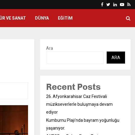
Facebook
Twitter
Linkedin
Yout
Rs
ÜR VE SANAT
DÜNYA
EĞITIM
Ara
ARA
Recent Posts
26. Afyonkarahisar Caz Festivali
müzikseverlerle buluşmaya devam
ediyor
Kumburnu Plajı’nda bayram yoğunluğu
yaşanıyor.