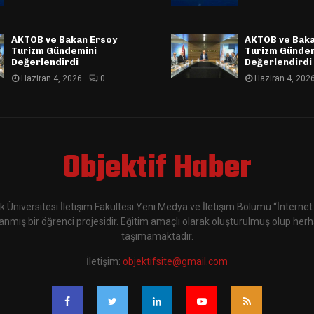
AKTOB ve Bakan Ersoy
AKTOB ve Baka
Turizm Gündemini
Turizm Günde
Değerlendirdi
Değerlendirdi
Haziran 4, 2026
0
Haziran 4, 202
Objektif Haber
k Üniversitesi İletişim Fakültesi Yeni Medya ve İletişim Bölümü “İnternet 
nmış bir öğrenci projesidir. Eğitim amaçlı olarak oluşturulmuş olup herha
taşımamaktadır.
İletişim:
objektifsite@gmail.com