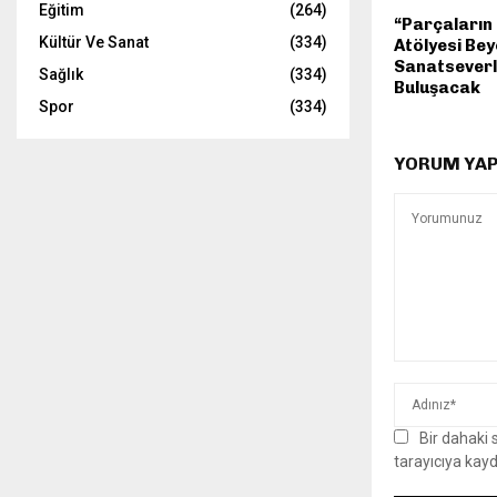
Eğitim
(264)
“Parçaların
Kültür Ve Sanat
(334)
Atölyesi Bey
Sanatseverl
Sağlık
(334)
Buluşacak
Spor
(334)
YORUM YAP
Bir dahaki
tarayıcıya kayd