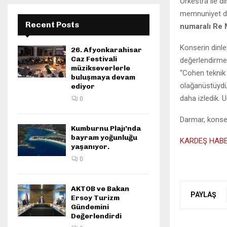
Orkestra ile d
memnuniyet du
Recent Posts
numaralı Re 
Konserin dinle
26. Afyonkarahisar
Caz Festivali
değerlendirme
müzikseverlerle
“Cohen teknik
buluşmaya devam
olağanüstüydü. 
ediyor
daha izledik. 
0
Darmar, konser
Kumburnu Plajı’nda
bayram yoğunluğu
KARDEŞ HAB
yaşanıyor.
0
AKTOB ve Bakan
PAYLAŞ
Ersoy Turizm
Gündemini
Değerlendirdi