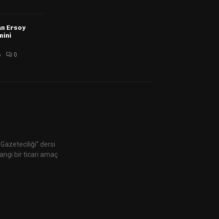
n Ersoy
mini
6
0
Gazeteciliği” dersi
ngi bir ticari amaç