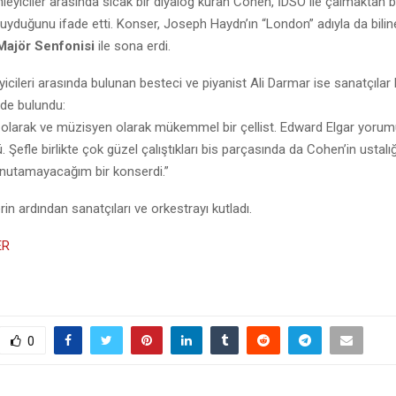
inleyiciler arasında sıcak bir diyalog kuran Cohen, İDSO ile çalmaktan 
yduğunu ifade etti. Konser, Joseph Haydn’ın “London” adıyla da bili
Majör Senfonisi
ile sona erdi.
yicileri arasında bulunan besteci ve piyanist Ali Darmar ise sanatçılar
de bulundu:
 olarak ve müzisyen olarak mükemmel bir çellist. Edward Elgar yoru
Şefle birlikte çok güzel çalıştıkları bis parçasında da Cohen’in ustalığ
Unutamayacağım bir konserdi.”
in ardından sanatçıları ve orkestrayı kutladı.
ER
0