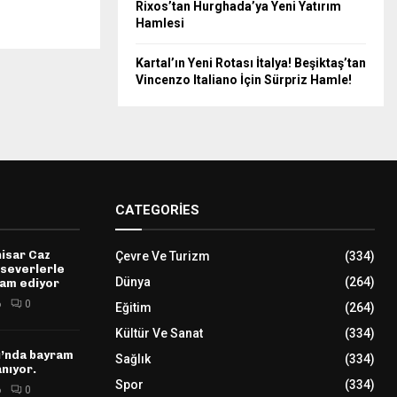
Rixos’tan Hurghada’ya Yeni Yatırım
Hamlesi
Kartal’ın Yeni Rotası İtalya! Beşiktaş’tan
Vincenzo Italiano İçin Sürpriz Hamle!
CATEGORIES
hisar Caz
Çevre Ve Turizm
(334)
kseverlerle
Dünya
(264)
am ediyor
6
0
Eğitim
(264)
Kültür Ve Sanat
(334)
ı’nda bayram
Sağlık
(334)
nıyor.
Spor
(334)
6
0