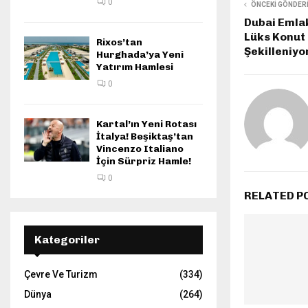
0
ÖNCEKI GÖNDER
Dubai Emla
Lüks Konut 
Rixos’tan
Şekilleniyo
Hurghada’ya Yeni
Yatırım Hamlesi
0
Kartal’ın Yeni Rotası
İtalya! Beşiktaş’tan
Vincenzo Italiano
İçin Sürpriz Hamle!
0
RELATED P
Kategoriler
Çevre Ve Turizm
(334)
Dünya
(264)