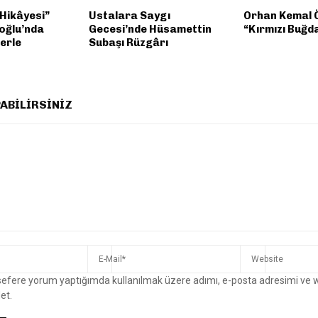
 Hikâyesi”
Ustalara Saygı
Orhan Kemal 
oğlu’nda
Gecesi’nde Hüsamettin
“Kırmızı Buğd
erle
Subaşı Rüzgârı
ABILIRSINIZ
 sefere yorum yaptığımda kullanılmak üzere adımı, e-posta adresimi ve 
et.