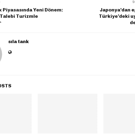
I
S
k Piyasasında Yeni Dönem:
Japonya’dan e
Talebi Turizmle
Türkiye’deki u
r
de
sıla tank
OSTS