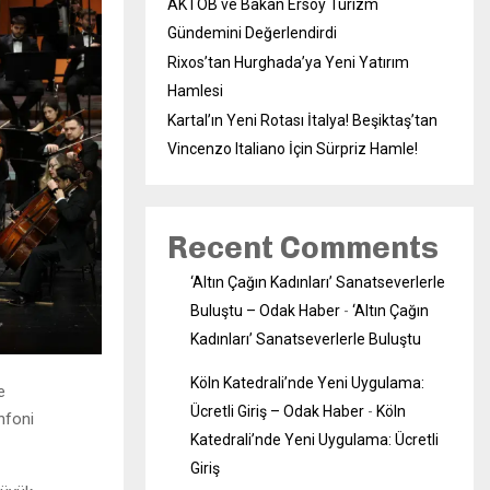
AKTOB ve Bakan Ersoy Turizm
Gündemini Değerlendirdi
Rixos’tan Hurghada’ya Yeni Yatırım
Hamlesi
Kartal’ın Yeni Rotası İtalya! Beşiktaş’tan
Vincenzo Italiano İçin Sürpriz Hamle!
Recent Comments
‘Altın Çağın Kadınları’ Sanatseverlerle
Buluştu – Odak Haber
-
‘Altın Çağın
Kadınları’ Sanatseverlerle Buluştu
Köln Katedrali’nde Yeni Uygulama:
e
Ücretli Giriş – Odak Haber
-
Köln
nfoni
Katedrali’nde Yeni Uygulama: Ücretli
Giriş