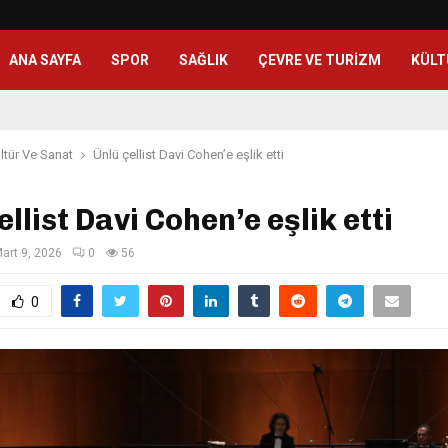
ANA SAYFA
SPOR
SAĞLIK
ÇEVRE VE TURIZM
KÜLT
ltür Ve Sanat
Ünlü çellist Davi Cohen’e eşlik etti
ellist Davi Cohen’e eşlik etti
art 9, 2026
0
56
0