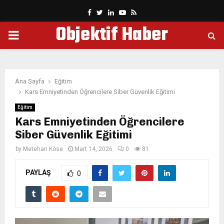
Facebook
Twitter
Linkedin
Youtube
Rss
Objektif Haber
PRIMARY
MENU
Ana Sayfa
Eğitim
Kars Emniyetinden Öğrencilere Siber Güvenlik Eğitimi
Eğitim
Kars Emniyetinden Öğrencilere
Siber Güvenlik Eğitimi
by
Metehan Köse
Mart 14, 2026
0
81
PAYLAŞ
0