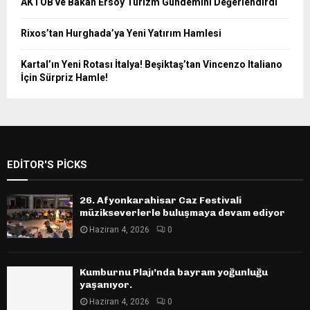
AKTOB ve Bakan Ersoy Turizm Gündemini Değerlendirdi
Rixos’tan Hurghada’ya Yeni Yatırım Hamlesi
Kartal’ın Yeni Rotası İtalya! Beşiktaş’tan Vincenzo Italiano
İçin Sürpriz Hamle!
EDITOR'S PICKS
26. Afyonkarahisar Caz Festivali
müzikseverlerle buluşmaya devam ediyor
Haziran 4, 2026
0
Kumburnu Plajı’nda bayram yoğunluğu
yaşanıyor.
Haziran 4, 2026
0