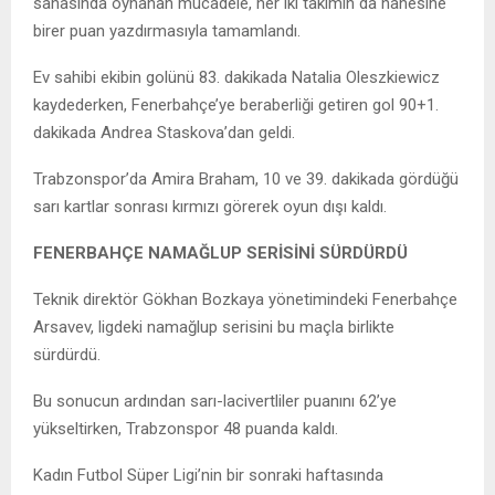
sahasında oynanan mücadele, her iki takımın da hanesine
birer puan yazdırmasıyla tamamlandı.
Ev sahibi ekibin golünü 83. dakikada Natalia Oleszkiewicz
kaydederken, Fenerbahçe’ye beraberliği getiren gol 90+1.
dakikada Andrea Staskova’dan geldi.
Trabzonspor’da Amira Braham, 10 ve 39. dakikada gördüğü
sarı kartlar sonrası kırmızı görerek oyun dışı kaldı.
FENERBAHÇE NAMAĞLUP SERİSİNİ SÜRDÜRDÜ
Teknik direktör Gökhan Bozkaya yönetimindeki Fenerbahçe
Arsavev, ligdeki namağlup serisini bu maçla birlikte
sürdürdü.
Bu sonucun ardından sarı-lacivertliler puanını 62’ye
yükseltirken, Trabzonspor 48 puanda kaldı.
Kadın Futbol Süper Ligi’nin bir sonraki haftasında