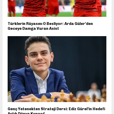
Türklerin Rüyasını O Besliyor: Arda Güler’den
Geceye Damga Vuran Asist
Genç Yetenekten Strateji Dersi: Ediz Gürel’in Hedefi
Artık Dünya Kupası!