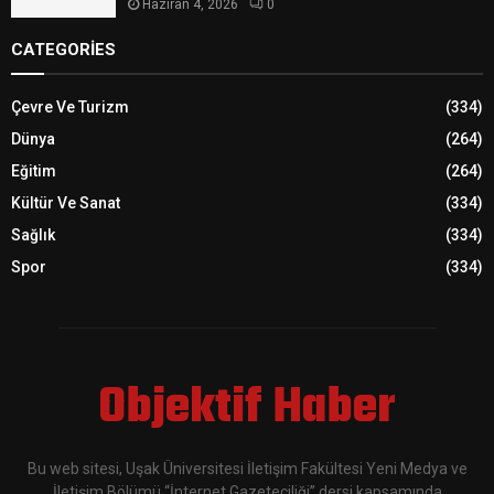
Haziran 4, 2026
0
CATEGORIES
Çevre Ve Turizm
(334)
Dünya
(264)
Eğitim
(264)
Kültür Ve Sanat
(334)
Sağlık
(334)
Spor
(334)
Objektif Haber
Bu web sitesi, Uşak Üniversitesi İletişim Fakültesi Yeni Medya ve
İletişim Bölümü “İnternet Gazeteciliği” dersi kapsamında