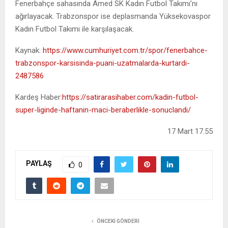
Fenerbahçe sahasında Amed SK Kadın Futbol Takımı’nı
ağırlayacak. Trabzonspor ise deplasmanda Yüksekovaspor
Kadın Futbol Takımı ile karşılaşacak.
Kaynak:
https://www.cumhuriyet.com.tr/spor/fenerbahce-
trabzonspor-karsisinda-puani-uzatmalarda-kurtardi-
2487586
Kardeş Haber
:https://satirarasihaber.com/kadin-futbol-
super-liginde-haftanin-maci-beraberlikle-sonuclandi/
17 Mart 17.55
PAYLAŞ
0
ÖNCEKI GÖNDERI