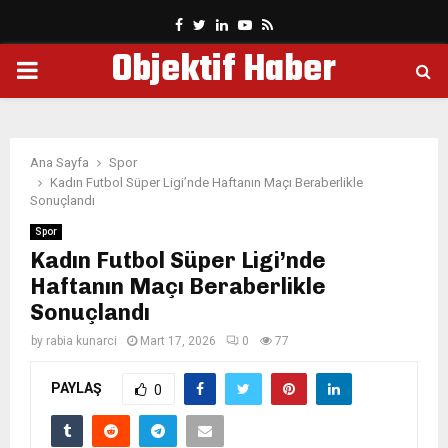
Facebook
Twitter
Linkedin
Youtube
Rss
Objektif Haber
PRIMARY
MENU
Ana Sayfa
Spor
Kadın Futbol Süper Ligi’nde Haftanın Maçı Beraberlikle
Sonuçlandı
Spor
Kadın Futbol Süper Ligi’nde
Haftanın Maçı Beraberlikle
Sonuçlandı
by
rabia kunarci
Mart 17, 2026
0
77
PAYLAŞ
0