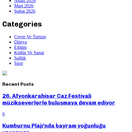
Nisan 2026
Mart 2026
Şubat 2026
Categories
Çevre Ve Turizm
Dünya
Eğitim
Kültür Ve Sanat
Sağlık
Spor
Recent Posts
26. Afyonkarahisar Caz Festivali
müzikseverlerle buluşmaya devam ediyor
0
Kumburnu Plajı’nda bayram yoğunluğu