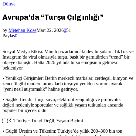
Dünya
Avrupa’da “Turşu Çılgınlığı”
by
Metehan Köse
Mart 22, 2026
0
51
Paylaş
0
Sosyal Medya Etkisi: Münih pazarlarındaki dev turşuların TikTok ve
Instagram’da viral olmasıyla turşu, basit bir garnitürden “trend” bir
objeye dönüştü. Hatta 2026 yılında turşu emojisinin gelmesi
bekleniyor.
• Yenilikçi Girişimler: Berlin merkezli markalar; zerdeçal, kimyon ve
zencefil gibi modern aromalarla turşuyu yeniden yorumlayarak
“yeni nesil atıştırmalık” haline getiriyor.
• Sağlık Trendi: Turşu suyu; elektrolit zenginliği ve probiyotik
değeri nedeniyle sporcular ve sağlıklı yaşam tutkunları arasında
popüler bir içecek oldu.
🇹🇷 Türkiye: Trend Değil, Yaşam Biçimi
• Güçlü Üretim ve Tüketim: Türkiye’de yıllık 200–300 bin ton