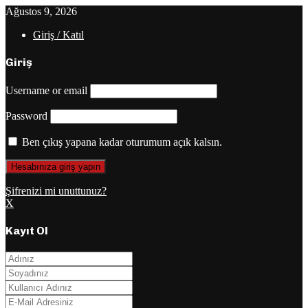
Ağustos 9, 2026
Giriş / Katıl
Giriş
Username or email
Password
Ben çıkış yapana kadar oturumum açık kalsın.
Şifrenizi mi unuttunuz?
X
Kayıt Ol