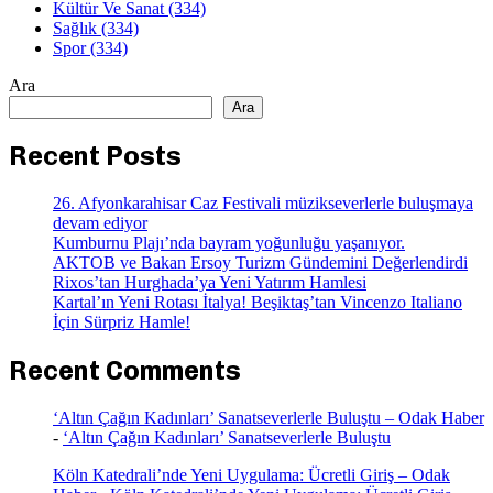
Kültür Ve Sanat
(334)
Sağlık
(334)
Spor
(334)
Ara
Ara
Recent Posts
26. Afyonkarahisar Caz Festivali müzikseverlerle buluşmaya
devam ediyor
Kumburnu Plajı’nda bayram yoğunluğu yaşanıyor.
AKTOB ve Bakan Ersoy Turizm Gündemini Değerlendirdi
Rixos’tan Hurghada’ya Yeni Yatırım Hamlesi
Kartal’ın Yeni Rotası İtalya! Beşiktaş’tan Vincenzo Italiano
İçin Sürpriz Hamle!
Recent Comments
‘Altın Çağın Kadınları’ Sanatseverlerle Buluştu – Odak Haber
-
‘Altın Çağın Kadınları’ Sanatseverlerle Buluştu
Köln Katedrali’nde Yeni Uygulama: Ücretli Giriş – Odak