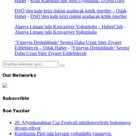
Haber
-
Köln Katedrali’nde Yeni Uygulama: Ücretli Giriş
DSÖ’den kalp krizi riskini azaltacak kritik öneriler – Odak
Haber
-
DSÖ’den kalp krizi riskini azaltacak kritik öneriler
Alanya Limanı’nda Kruvaziyer Yoğunluğu – HaberClub
-
Alanya Limanı’nda Kruvaziyer Yoğunluğu
‘Yüzeyin Derinliğinde’ Sergisi Daha Uzun Süre Ziyaret
Edilebilecek – Odak Haber
-
‘Yüzeyin Derinliğinde’ Sergisi
Daha Uzun Süre Ziyaret Edilebilecek
Search
Search
for:
Our Networks
Subscrible
Son Yazılar
26. Afyonkarahisar Caz Festivali müzikseverlerle buluşmaya
devam ediyor
Kumburnu Plajı’nda bayram yoğunluğu yaşanıyor.