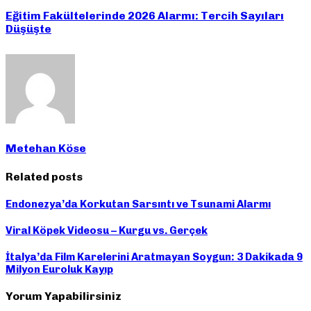
Eğitim Fakültelerinde 2026 Alarmı: Tercih Sayıları
Düşüşte
Metehan Köse
Related posts
Endonezya’da Korkutan Sarsıntı ve Tsunami Alarmı
Viral Köpek Videosu – Kurgu vs. Gerçek
İtalya’da Film Karelerini Aratmayan Soygun: 3 Dakikada 9
Milyon Euroluk Kayıp
Yorum Yapabilirsiniz