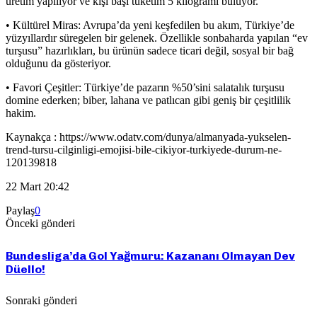
üretim yapılıyor ve kişi başı tüketim 5 kilogramı buluyor.
• Kültürel Miras: Avrupa’da yeni keşfedilen bu akım, Türkiye’de
yüzyıllardır süregelen bir gelenek. Özellikle sonbaharda yapılan “ev
turşusu” hazırlıkları, bu ürünün sadece ticari değil, sosyal bir bağ
olduğunu da gösteriyor.
• Favori Çeşitler: Türkiye’de pazarın %50’sini salatalık turşusu
domine ederken; biber, lahana ve patlıcan gibi geniş bir çeşitlilik
hakim.
Kaynakça : https://www.odatv.com/dunya/almanyada-yukselen-
trend-tursu-cilginligi-emojisi-bile-cikiyor-turkiyede-durum-ne-
120139818
22 Mart 20:42
Paylaş
0
Önceki gönderi
Bundesliga’da Gol Yağmuru: Kazananı Olmayan Dev
Düello!
Sonraki gönderi