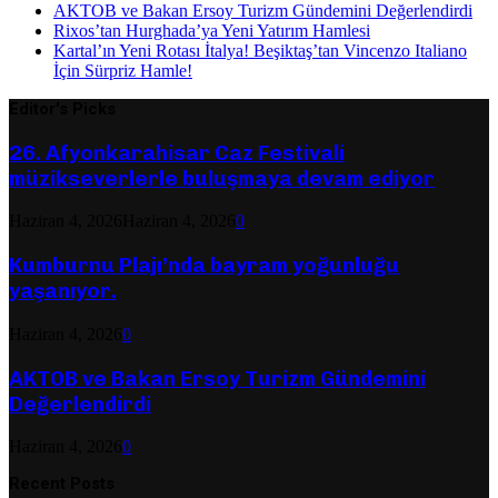
AKTOB ve Bakan Ersoy Turizm Gündemini Değerlendirdi
Rixos’tan Hurghada’ya Yeni Yatırım Hamlesi
Kartal’ın Yeni Rotası İtalya! Beşiktaş’tan Vincenzo Italiano
İçin Sürpriz Hamle!
Editor's Picks
26. Afyonkarahisar Caz Festivali
müzikseverlerle buluşmaya devam ediyor
Haziran 4, 2026
Haziran 4, 2026
0
Kumburnu Plajı’nda bayram yoğunluğu
yaşanıyor.
Haziran 4, 2026
0
AKTOB ve Bakan Ersoy Turizm Gündemini
Değerlendirdi
Haziran 4, 2026
0
Recent Posts