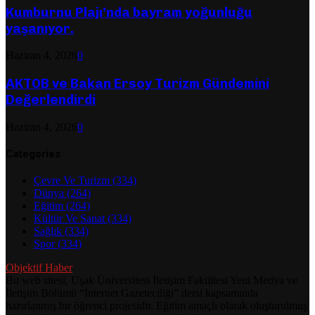
Kumburnu Plajı’nda bayram yoğunluğu
yaşanıyor.
Haziran 4, 2026
0
AKTOB ve Bakan Ersoy Turizm Gündemini
Değerlendirdi
Haziran 4, 2026
0
Categories
Çevre Ve Turizm
(334)
Dünya
(264)
Eğitim
(264)
Kültür Ve Sanat
(334)
Sağlık
(334)
Spor
(334)
Objektif Haber
Bu web sitesi, Uşak Üniversitesi İletişim Fakültesi Yeni Medya ve
İletişim Bölümü “İnternet Gazeteciliği” dersi kapsamında
hazırlanmış bir öğrenci projesidir. Eğitim amaçlı olarak oluşturulmuş