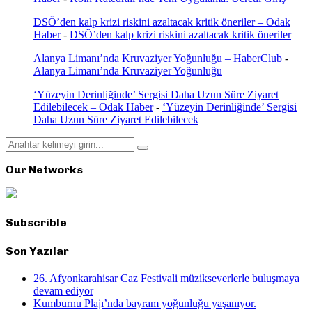
DSÖ’den kalp krizi riskini azaltacak kritik öneriler – Odak
Haber
-
DSÖ’den kalp krizi riskini azaltacak kritik öneriler
Alanya Limanı’nda Kruvaziyer Yoğunluğu – HaberClub
-
Alanya Limanı’nda Kruvaziyer Yoğunluğu
‘Yüzeyin Derinliğinde’ Sergisi Daha Uzun Süre Ziyaret
Edilebilecek – Odak Haber
-
‘Yüzeyin Derinliğinde’ Sergisi
Daha Uzun Süre Ziyaret Edilebilecek
Search
Search
for:
Our Networks
Subscrible
Son Yazılar
26. Afyonkarahisar Caz Festivali müzikseverlerle buluşmaya
devam ediyor
Kumburnu Plajı’nda bayram yoğunluğu yaşanıyor.