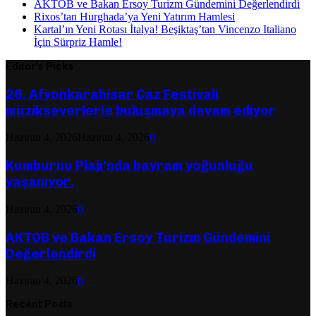
AKTOB ve Bakan Ersoy Turizm Gündemini Değerlendirdi
Rixos’tan Hurghada’ya Yeni Yatırım Hamlesi
Kartal’ın Yeni Rotası İtalya! Beşiktaş’tan Vincenzo Italiano
İçin Sürpriz Hamle!
Editor's Picks
26. Afyonkarahisar Caz Festivali
müzikseverlerle buluşmaya devam ediyor
Haziran 4, 2026
Haziran 4, 2026
0
Kumburnu Plajı’nda bayram yoğunluğu
yaşanıyor.
Haziran 4, 2026
0
AKTOB ve Bakan Ersoy Turizm Gündemini
Değerlendirdi
Haziran 4, 2026
0
Recent Posts