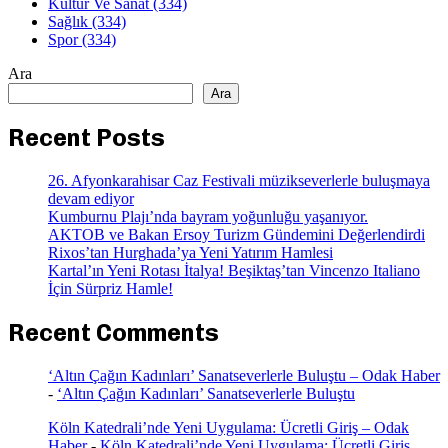
Kültür Ve Sanat
(334)
Sağlık
(334)
Spor
(334)
Ara
Ara
Recent Posts
26. Afyonkarahisar Caz Festivali müzikseverlerle buluşmaya
devam ediyor
Kumburnu Plajı’nda bayram yoğunluğu yaşanıyor.
AKTOB ve Bakan Ersoy Turizm Gündemini Değerlendirdi
Rixos’tan Hurghada’ya Yeni Yatırım Hamlesi
Kartal’ın Yeni Rotası İtalya! Beşiktaş’tan Vincenzo Italiano
İçin Sürpriz Hamle!
Recent Comments
‘Altın Çağın Kadınları’ Sanatseverlerle Buluştu – Odak Haber
-
‘Altın Çağın Kadınları’ Sanatseverlerle Buluştu
Köln Katedrali’nde Yeni Uygulama: Ücretli Giriş – Odak
Haber
-
Köln Katedrali’nde Yeni Uygulama: Ücretli Giriş