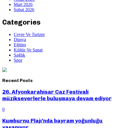
Mart 2026
Şubat 2026
Categories
Çevre Ve Turizm
Dünya
Eğitim
Kültür Ve Sanat
Sağlık
Spor
Recent Posts
26. Afyonkarahisar Caz Festivali
müzikseverlerle buluşmaya devam ediyor
0
Kumburnu Plajı’nda bayram yoğunluğu
yaşanıyor.