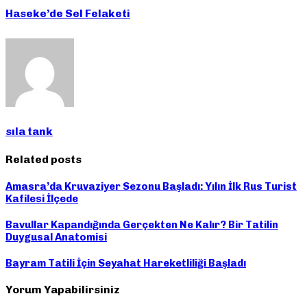
Haseke’de Sel Felaketi
sıla tank
Related posts
Amasra’da Kruvaziyer Sezonu Başladı: Yılın İlk Rus Turist
Kafilesi İlçede
Bavullar Kapandığında Gerçekten Ne Kalır? Bir Tatilin
Duygusal Anatomisi
Bayram Tatili İçin Seyahat Hareketliliği Başladı
Yorum Yapabilirsiniz