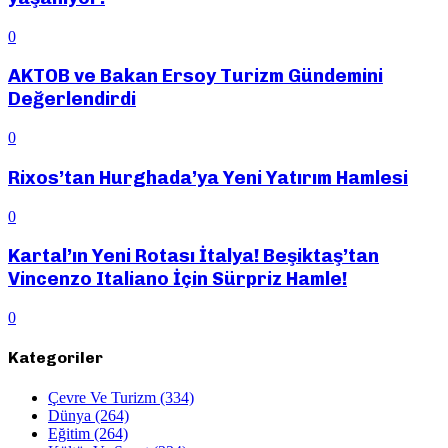
0
AKTOB ve Bakan Ersoy Turizm Gündemini
Değerlendirdi
0
Rixos’tan Hurghada’ya Yeni Yatırım Hamlesi
0
Kartal’ın Yeni Rotası İtalya! Beşiktaş’tan
Vincenzo Italiano İçin Sürpriz Hamle!
0
Kategoriler
Çevre Ve Turizm
(334)
Dünya
(264)
Eğitim
(264)