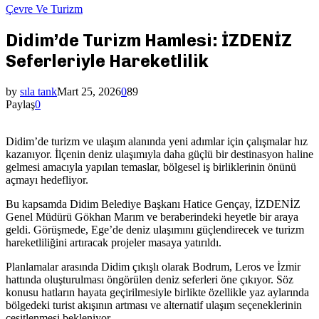
Çevre Ve Turizm
Didim’de Turizm Hamlesi: İZDENİZ
Seferleriyle Hareketlilik
by
sıla tank
Mart 25, 2026
0
89
Paylaş
0
Didim
’de turizm ve ulaşım alanında yeni adımlar için çalışmalar hız
kazanıyor. İlçenin deniz ulaşımıyla daha güçlü bir destinasyon haline
gelmesi amacıyla yapılan temaslar, bölgesel iş birliklerinin önünü
açmayı hedefliyor.
Bu kapsamda Didim Belediye Başkanı
Hatice Gençay
,
İZDENİZ
Genel Müdürü
Gökhan Marım
ve beraberindeki heyetle bir araya
geldi. Görüşmede, Ege’de deniz ulaşımını güçlendirecek ve turizm
hareketliliğini artıracak projeler masaya yatırıldı.
Planlamalar arasında Didim çıkışlı olarak
Bodrum
,
Leros
ve
İzmir
hattında oluşturulması öngörülen deniz seferleri öne çıkıyor. Söz
konusu hatların hayata geçirilmesiyle birlikte özellikle yaz aylarında
bölgedeki turist akışının artması ve alternatif ulaşım seçeneklerinin
çeşitlenmesi bekleniyor.