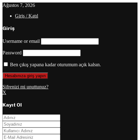
Ağustos 7, 2026
Giriş / Katıl
Giriş
Username or email
Password
Ben çıkış yapana kadar oturumum açık kalsın.
Şifrenizi mi unuttunuz?
X
Kayıt Ol