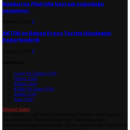
Kumburnu Plajı’nda bayram yoğunluğu
yaşanıyor.
Haziran 4, 2026
0
AKTOB ve Bakan Ersoy Turizm Gündemini
Değerlendirdi
Haziran 4, 2026
0
Categories
Çevre Ve Turizm
(334)
Dünya
(264)
Eğitim
(264)
Kültür Ve Sanat
(334)
Sağlık
(334)
Spor
(334)
Objektif Haber
Bu web sitesi, Uşak Üniversitesi İletişim Fakültesi Yeni Medya ve
İletişim Bölümü “İnternet Gazeteciliği” dersi kapsamında
hazırlanmış bir öğrenci projesidir. Eğitim amaçlı olarak oluşturulmuş