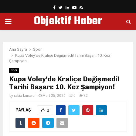
Facebook
Twitter
Linkedin
Youtube
Rss
Objektif Haber
PRIMARY
MENU
Ana Sayfa
Spor
Kupa Voley’de Kraliçe Değişmedi! Tarihi Başarı: 10. Kez
Şampiyon!
Spor
Kupa Voley’de Kraliçe Değişmedi!
Tarihi Başarı: 10. Kez Şampiyon!
by
rabia kunarci
Mart 25, 2026
0
72
PAYLAŞ
0