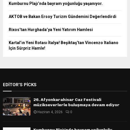
Kumburnu Plajı’nda bayram yoğunluğu yaşanıyor.
AKTOB ve Bakan Ersoy Turizm Gündemini Değerlendirdi
Rixos’tan Hurghada’ya Yeni Yatırım Hamlesi
Kartal’ın Yeni Rotası İtalya! Beşiktaş’tan Vincenzo Italiano
İçin Sürpriz Hamle!
EDITOR'S PICKS
26. Afyonkarahisar Caz Festivali
müzikseverlerle buluşmaya devam ediyor
Haziran 4, 2026
0
Kumburnu Plajı’nda bayram yoğunluğu