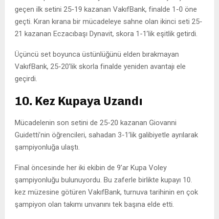
geçen ilk setini 25-19 kazanan VakıfBank, finalde 1-0 öne
geçti. Kıran kırana bir mücadeleye sahne olan ikinci seti 25-
21 kazanan Eczacıbaşı Dynavit, skora 1-1’lik eşitlik getirdi.
Üçüncü set boyunca üstünlüğünü elden bırakmayan
VakıfBank, 25-20’lik skorla finalde yeniden avantajı ele
geçirdi.
10. Kez Kupaya Uzandı
Mücadelenin son setini de 25-20 kazanan Giovanni
Guidetti’nin öğrencileri, sahadan 3-1’lik galibiyetle ayrılarak
şampiyonluğa ulaştı.
Final öncesinde her iki ekibin de 9’ar Kupa Voley
şampiyonluğu bulunuyordu. Bu zaferle birlikte kupayı 10.
kez müzesine götüren VakıfBank, turnuva tarihinin en çok
şampiyon olan takımı unvanını tek başına elde etti.