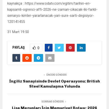
kaynakça : https://www.odatv.com/egitim/tarihin-en-
kapsamli-ogrenci-affi-2026-ne-zaman-cikacak-iki-farkli-
senaryo-kimler-yararlanacak-yari-sure-sarti-degisiyor-
120141455
31 Mart 19:50
PAYLAŞ
0
ÖNCEKI GÖNDERI
İngiliz Sanayisinde Devlet Operasyonu: British
Steel Kamulaşma Yolunda
SONRAKI GÖNDERI
Lise Mezunları İçin Memuriyet Rotası: 2026