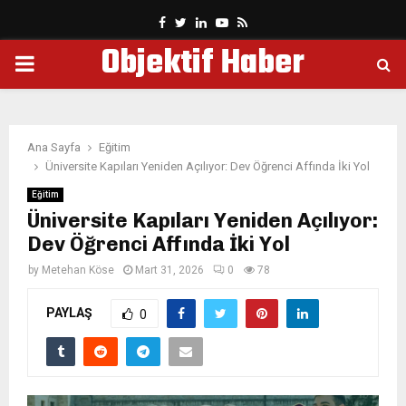
Facebook
Twitter
Linkedin
Youtube
Rss
Objektif Haber
PRIMARY
MENU
Ana Sayfa
Eğitim
Üniversite Kapıları Yeniden Açılıyor: Dev Öğrenci Affında İki Yol
Eğitim
Üniversite Kapıları Yeniden Açılıyor:
Dev Öğrenci Affında İki Yol
by
Metehan Köse
Mart 31, 2026
0
78
PAYLAŞ
0