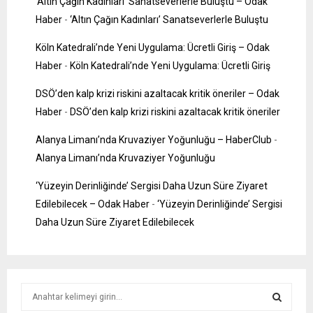
‘Altın Çağın Kadınları’ Sanatseverlerle Buluştu – Odak
Haber
-
‘Altın Çağın Kadınları’ Sanatseverlerle Buluştu
Köln Katedrali’nde Yeni Uygulama: Ücretli Giriş – Odak
Haber
-
Köln Katedrali’nde Yeni Uygulama: Ücretli Giriş
DSÖ’den kalp krizi riskini azaltacak kritik öneriler – Odak
Haber
-
DSÖ’den kalp krizi riskini azaltacak kritik öneriler
Alanya Limanı’nda Kruvaziyer Yoğunluğu – HaberClub
-
Alanya Limanı’nda Kruvaziyer Yoğunluğu
‘Yüzeyin Derinliğinde’ Sergisi Daha Uzun Süre Ziyaret
Edilebilecek – Odak Haber
-
‘Yüzeyin Derinliğinde’ Sergisi
Daha Uzun Süre Ziyaret Edilebilecek
S
e