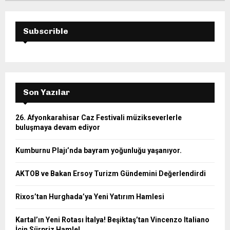
Subscrible
Son Yazılar
26. Afyonkarahisar Caz Festivali müzikseverlerle
buluşmaya devam ediyor
Kumburnu Plajı’nda bayram yoğunluğu yaşanıyor.
AKTOB ve Bakan Ersoy Turizm Gündemini Değerlendirdi
Rixos’tan Hurghada’ya Yeni Yatırım Hamlesi
Kartal’ın Yeni Rotası İtalya! Beşiktaş’tan Vincenzo Italiano
İçin Sürpriz Hamle!