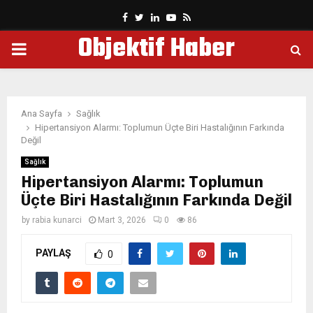
Facebook
Twitter
Linkedin
Youtube
Rss
Objektif Haber
PRIMARY
MENU
Ana Sayfa
Sağlık
Hipertansiyon Alarmı: Toplumun Üçte Biri Hastalığının Farkında
Değil
Sağlık
Hipertansiyon Alarmı: Toplumun
Üçte Biri Hastalığının Farkında Değil
by
rabia kunarci
Mart 3, 2026
0
86
PAYLAŞ
0