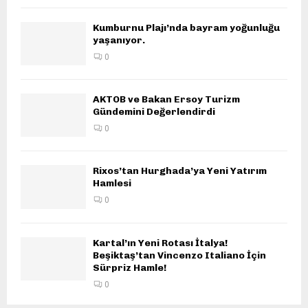
Kumburnu Plajı’nda bayram yoğunluğu
yaşanıyor.
0
AKTOB ve Bakan Ersoy Turizm
Gündemini Değerlendirdi
0
Rixos’tan Hurghada’ya Yeni Yatırım
Hamlesi
0
Kartal’ın Yeni Rotası İtalya!
Beşiktaş’tan Vincenzo Italiano İçin
Sürpriz Hamle!
0