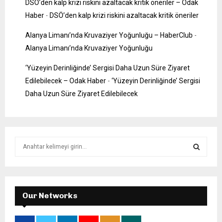
DSÖ’den kalp krizi riskini azaltacak kritik öneriler – Odak
Haber
-
DSÖ’den kalp krizi riskini azaltacak kritik öneriler
Alanya Limanı’nda Kruvaziyer Yoğunluğu – HaberClub
-
Alanya Limanı’nda Kruvaziyer Yoğunluğu
‘Yüzeyin Derinliğinde’ Sergisi Daha Uzun Süre Ziyaret
Edilebilecek – Odak Haber
-
‘Yüzeyin Derinliğinde’ Sergisi
Daha Uzun Süre Ziyaret Edilebilecek
S
e
a
S
r
c
E
h
Our Networks
f
A
o