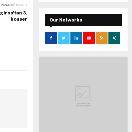
S
r
ONRAKI GÖNDERI
c
giros’tan 3.
E
h
konser
Our Networks
f
A
o
r
R
:
C
H