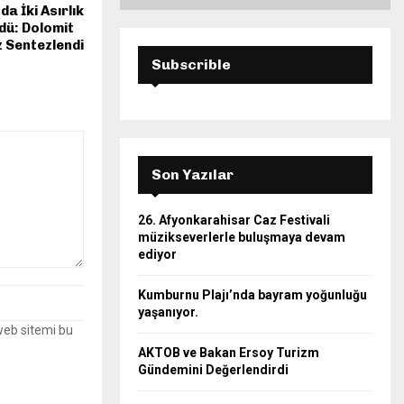
da İki Asırlık
dü: Dolomit
ez Sentezlendi
Subscrible
Son Yazılar
26. Afyonkarahisar Caz Festivali
müzikseverlerle buluşmaya devam
ediyor
Kumburnu Plajı’nda bayram yoğunluğu
yaşanıyor.
web sitemi bu
AKTOB ve Bakan Ersoy Turizm
Gündemini Değerlendirdi