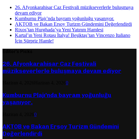
26. Afyonkarahisar Caz Festivali müzikseverlerle buluşmaya
devam ediyor
Kumburnu Plajı’nda bayram yoğunluğu yaşanıyor.
AKTOB ve Bakan Ersoy Turizm Gündemini Değerlendirdi
Rixos’tan Hurghada’ya Yeni Yatırım Hamlesi
Kartal’ın Yeni Rotası İtalya! Beşiktaş’tan Vincenzo Italiano
İçin Sürpriz Hamle!
Editor's Picks
26. Afyonkarahisar Caz Festivali
müzikseverlerle buluşmaya devam ediyor
Haziran 4, 2026
Haziran 4, 2026
0
Kumburnu Plajı’nda bayram yoğunluğu
yaşanıyor.
Haziran 4, 2026
0
AKTOB ve Bakan Ersoy Turizm Gündemini
Değerlendirdi