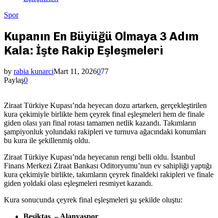
Spor
Kupanın En Büyüğü Olmaya 3 Adım
Kala: İşte Rakip Eşleşmeleri
by
rabia kunarci
Mart 11, 2026
0
77
Paylaş
0
Ziraat Türkiye Kupası’nda heyecan dozu artarken, gerçekleştirilen
kura çekimiyle birlikte hem çeyrek final eşleşmeleri hem de finale
giden olası yarı final rotası tamamen netlik kazandı. Takımların
şampiyonluk yolundaki rakipleri ve turnuva ağacındaki konumları
bu kura ile şekillenmiş oldu.
Ziraat Türkiye Kupası’nda heyecanın rengi belli oldu. İstanbul
Finans Merkezi Ziraat Bankası Oditoryumu’nun ev sahipliği yaptığı
kura çekimiyle birlikte, takımların çeyrek finaldeki rakipleri ve finale
giden yoldaki olası eşleşmeleri resmiyet kazandı.
Kura sonucunda çeyrek final eşleşmeleri şu şekilde oluştu:
Beşiktaş – Alanyaspor