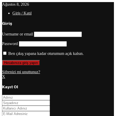
Ağustos 8, 2026
Giriş / Katıl
Giriş
Username or email
Password
Ben çıkış yapana kadar oturumum açık kalsın.
Şifrenizi mi unuttunuz?
X
Kayıt Ol