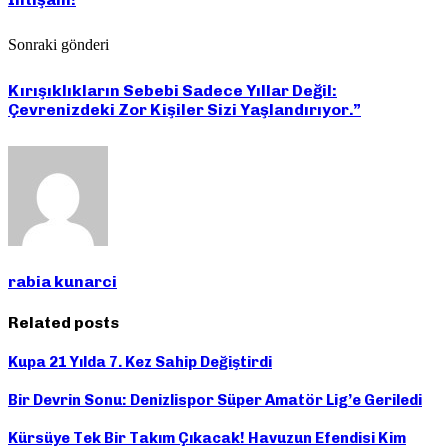
Sonraki gönderi
Kırışıklıkların Sebebi Sadece Yıllar Değil:
Çevrenizdeki Zor Kişiler Sizi Yaşlandırıyor.”
rabia kunarci
Related posts
Kupa 21 Yılda 7. Kez Sahip Değiştirdi
Bir Devrin Sonu: Denizlispor Süper Amatör Lig’e Geriledi
Kürsüye Tek Bir Takım Çıkacak! Havuzun Efendisi Kim