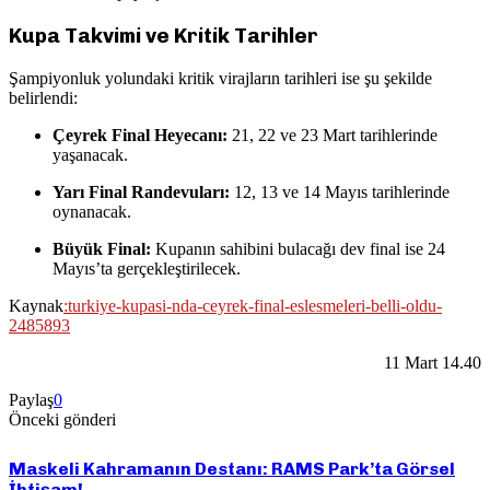
Kupa Takvimi ve Kritik Tarihler
Şampiyonluk yolundaki kritik virajların tarihleri ise şu şekilde
belirlendi:
Çeyrek Final Heyecanı:
21, 22 ve 23 Mart tarihlerinde
yaşanacak.
Yarı Final Randevuları:
12, 13 ve 14 Mayıs tarihlerinde
oynanacak.
Büyük Final:
Kupanın sahibini bulacağı dev final ise 24
Mayıs’ta gerçekleştirilecek.
Kaynak
:
turkiye-kupasi-nda-ceyrek-final-eslesmeleri-belli-oldu-
2485893
11 Mart 14.40
Paylaş
0
Önceki gönderi
Maskeli Kahramanın Destanı: RAMS Park’ta Görsel
İhtişam!