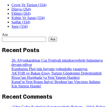
Çevre Ve Turizm
(334)
Dünya
(264)
Eğitim
(264)
Kültür Ve Sanat
(334)
Sağlık
(334)
Spor
(334)
Ara
Ara
Recent Posts
26. Afyonkarahisar Caz Festivali müzikseverlerle buluşmaya
devam ediyor
Kumburnu Plajı’nda bayram yoğunluğu yaşanıyor.
AKTOB ve Bakan Ersoy Turizm Gündemini Değerlendirdi
Rixos’tan Hurghada’ya Yeni Yatırım Hamlesi
Kartal’ın Yeni Rotası İtalya! Beşiktaş’tan Vincenzo Italiano
İçin Sürpriz Hamle!
Recent Comments
‘Altın Çağın Kadınları’ Sanatseverlerle Buluştu – Odak Haber