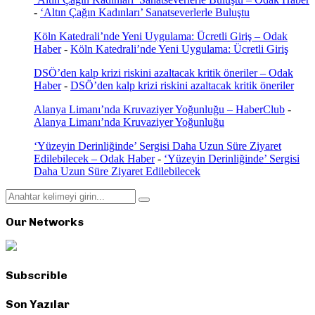
-
‘Altın Çağın Kadınları’ Sanatseverlerle Buluştu
Köln Katedrali’nde Yeni Uygulama: Ücretli Giriş – Odak
Haber
-
Köln Katedrali’nde Yeni Uygulama: Ücretli Giriş
DSÖ’den kalp krizi riskini azaltacak kritik öneriler – Odak
Haber
-
DSÖ’den kalp krizi riskini azaltacak kritik öneriler
Alanya Limanı’nda Kruvaziyer Yoğunluğu – HaberClub
-
Alanya Limanı’nda Kruvaziyer Yoğunluğu
‘Yüzeyin Derinliğinde’ Sergisi Daha Uzun Süre Ziyaret
Edilebilecek – Odak Haber
-
‘Yüzeyin Derinliğinde’ Sergisi
Daha Uzun Süre Ziyaret Edilebilecek
Search
Search
for:
Our Networks
Subscrible
Son Yazılar