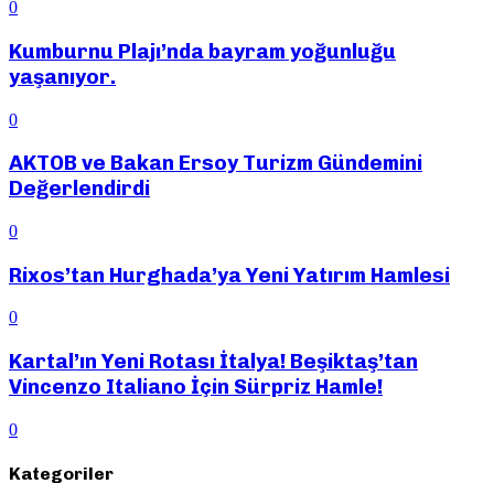
0
Kumburnu Plajı’nda bayram yoğunluğu
yaşanıyor.
0
AKTOB ve Bakan Ersoy Turizm Gündemini
Değerlendirdi
0
Rixos’tan Hurghada’ya Yeni Yatırım Hamlesi
0
Kartal’ın Yeni Rotası İtalya! Beşiktaş’tan
Vincenzo Italiano İçin Sürpriz Hamle!
0
Kategoriler