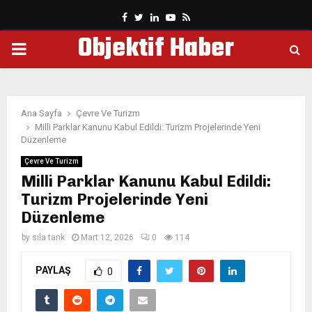
Facebook
Twitter
Linkedin
Youtube
Rss
Objektif Haber
PRIMARY
MENU
Ana Sayfa
Çevre Ve Turizm
Milli Parklar Kanunu Kabul Edildi: Turizm Projelerinde Yeni
Düzenleme
Çevre Ve Turizm
Milli Parklar Kanunu Kabul Edildi:
Turizm Projelerinde Yeni
Düzenleme
by
sıla tank
Mart 12, 2026
0
114
PAYLAŞ
0