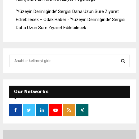
‘Yüzeyin Derinliğinde’ Sergisi Daha Uzun Süre Ziyaret
Edilebilecek – Odak Haber
-
‘Yüzeyin Derinliğinde’ Sergisi
Daha Uzun Süre Ziyaret Edilebilecek
S
e
a
S
r
c
E
h
Our Networks
f
A
o
r
R
:
C
H