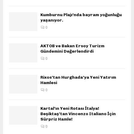
Kumburnu Plajı’nda bayram yoğunluğu
yaşanıyor.
0
AKTOB ve Bakan Ersoy Turizm
Gündemini Değerlendirdi
0
Rixos’tan Hurghada’ya Yeni Yatırım
Hamlesi
0
Kartal’ın Yeni Rotası İtalya!
Beşiktaş’tan Vincenzo Italiano İçin
Sürpriz Hamle!
0