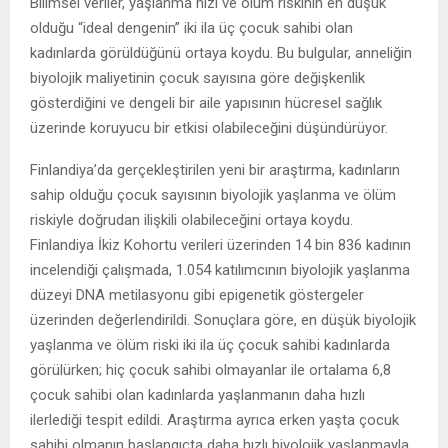
Bilimsel veriler, yaşlanma hızı ve ölüm riskinin en düşük
olduğu “ideal dengenin” iki ila üç çocuk sahibi olan
kadınlarda görüldüğünü ortaya koydu. Bu bulgular, anneliğin
biyolojik maliyetinin çocuk sayısına göre değişkenlik
gösterdiğini ve dengeli bir aile yapısının hücresel sağlık
üzerinde koruyucu bir etkisi olabileceğini düşündürüyor.
Finlandiya’da gerçekleştirilen yeni bir araştırma, kadınların
sahip olduğu çocuk sayısının biyolojik yaşlanma ve ölüm
riskiyle doğrudan ilişkili olabileceğini ortaya koydu.
Finlandiya İkiz Kohortu verileri üzerinden 14 bin 836 kadının
incelendiği çalışmada, 1.054 katılımcının biyolojik yaşlanma
düzeyi DNA metilasyonu gibi epigenetik göstergeler
üzerinden değerlendirildi. Sonuçlara göre, en düşük biyolojik
yaşlanma ve ölüm riski iki ila üç çocuk sahibi kadınlarda
görülürken; hiç çocuk sahibi olmayanlar ile ortalama 6,8
çocuk sahibi olan kadınlarda yaşlanmanın daha hızlı
ilerlediği tespit edildi. Araştırma ayrıca erken yaşta çocuk
sahibi olmanın başlangıçta daha hızlı biyolojik yaşlanmayla