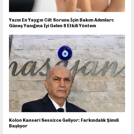
Yazın En Yaygın Cilt Sorunu İçin Bakım Adımları:
Güneş Yanığına İyi Gelen 8 Etkili Yöntem
Kolon Kanseri Sessizce Geliyor: Farkındalık Şimdi
Başlıyor