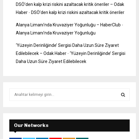
DSÖ’den kalp krizi riskini azaltacak kritik öneriler – Odak
Haber
-
DSÖ’den kalp krizi riskini azaltacak kritik öneriler
Alanya Limanı’nda Kruvaziyer Yoğunluğu – HaberClub
-
Alanya Limanı’nda Kruvaziyer Yoğunluğu
‘Yüzeyin Derinliğinde’ Sergisi Daha Uzun Süre Ziyaret
Edilebilecek – Odak Haber
-
‘Yüzeyin Derinliğinde’ Sergisi
Daha Uzun Süre Ziyaret Edilebilecek
S
e
a
S
r
c
E
h
Our Networks
f
A
o