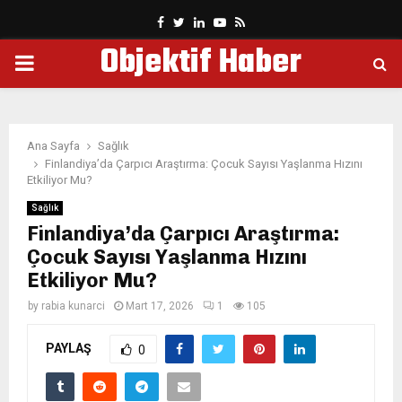
Facebook
Twitter
Linkedin
Youtube
Rss
Objektif Haber
PRIMARY
MENU
Ana Sayfa
Sağlık
Finlandiya’da Çarpıcı Araştırma: Çocuk Sayısı Yaşlanma Hızını
Etkiliyor Mu?
Sağlık
Finlandiya’da Çarpıcı Araştırma:
Çocuk Sayısı Yaşlanma Hızını
Etkiliyor Mu?
by
rabia kunarci
Mart 17, 2026
1
105
PAYLAŞ
0