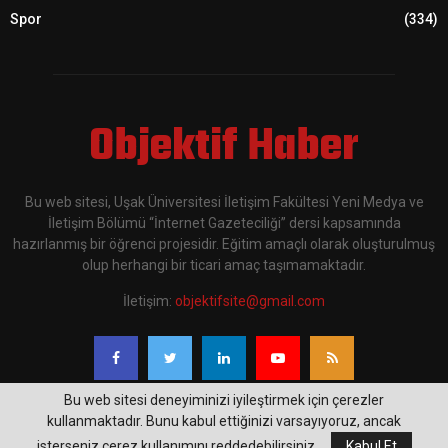
Spor
(334)
Objektif Haber
Bu web sitesi, Uşak Üniversitesi İletişim Fakültesi Yeni Medya ve
İletişim Bölümü “İnternet Gazeteciliği” dersi kapsamında
hazırlanmış bir öğrenci projesidir. Eğitim amaçlı olarak oluşturulmuş
olup herhangi bir ticari amaç taşımamaktadır.
İletişim:
objektifsite@gmail.com
Bu web sitesi deneyiminizi iyileştirmek için çerezler
kullanmaktadır. Bunu kabul ettiğinizi varsayıyoruz, ancak
isterseniz çerez kullanımını reddedebilirsiniz.
Kabul Et