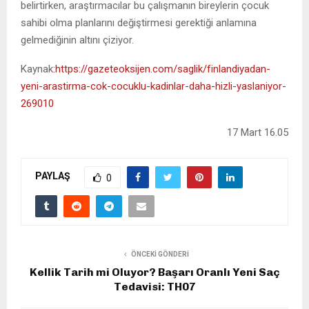
belirtirken, araştırmacılar bu çalışmanın bireylerin çocuk
sahibi olma planlarını değiştirmesi gerektiği anlamına
gelmediğinin altını çiziyor.
Kaynak
:https://gazeteoksijen.com/saglik/finlandiyadan-
yeni-arastirma-cok-cocuklu-kadinlar-daha-hizli-yaslaniyor-
269010
17 Mart 16.05
PAYLAŞ
0
ÖNCEKI GÖNDERI
Kellik Tarih mi Oluyor? Başarı Oranlı Yeni Saç
Tedavisi: TH07