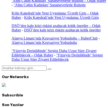
‘Altın Çağın Kadınları’ Sanatseverlerle Buluştu – Odak Haber
-
‘Altın Çağın Kadınları’ Sanatseverlerle Buluştu
Köln Katedrali’nde Yeni Uygulama: Ücretli Giriş – Odak
Haber
-
Köln Katedrali’nde Yeni Uygulama: Ücretli Giriş
DSÖ’den kalp krizi riskini azaltacak kritik öneriler – Odak
Haber
-
DSÖ’den kalp krizi riskini azaltacak kritik öneriler
Alanya Limanı’nda Kruvaziyer Yoğunluğu – HaberClub
-
Alanya Limanı’nda Kruvaziyer Yoğunluğu
‘Yüzeyin Derinliğinde’ Sergisi Daha Uzun Süre Ziyaret
Edilebilecek – Odak Haber
-
‘Yüzeyin Derinliğinde’ Sergisi
Daha Uzun Süre Ziyaret Edilebilecek
Search
Search
for:
Our Networks
Subscrible
Son Yazılar