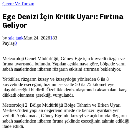
Çevre Ve Turizm
Ege Denizi İçin Kritik Uyarı: Fırtına
Geliyor
by
sıla tank
Mart 24, 2026
1
83
Paylaş
0
Meteoroloji Genel Müdürlüğü
, Güney Ege için kuvvetli rüzgar ve
fırtına uyarısında bulundu. Yapılan açıklamaya göre, bölgede yarın
sabah saatlerinden itibaren rüzgarın etkisini artırması bekleniyor.
Yetkililer, rüzgarın kuzey ve kuzeydoğu yönlerden 6 ila 8
kuvvetinde eseceğini, hızının ise saatte 50 ila 75 kilometreye
ulaşabileceğini bildirdi. Özellikle deniz ulaşımında aksamalara karşı
dikkatli olunması gerektiği vurgulandı.
Meteoroloji 2. Bölge Müdürlüğü
Bölge Tahmin ve Erken Uyarı
Merkezi’nden yapılan değerlendirmede de benzer uyarılara yer
verildi. Açıklamada, Güney Ege’nin kuzeyi ve açıklarında rüzgarın
sabah saatlerinden itibaren fırtına şeklinde eseceğinin tahmin edildiği
ifade edildi.