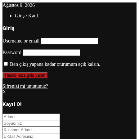
Ağustos 9, 2026
Giriş / Katıl
Giriş
Username or email
Password
Ben çıkış yapana kadar oturumum açık kalsın.
Şifrenizi mi unuttunuz?
X
Kayıt Ol