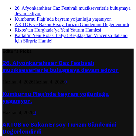
26. Afyonkarahisar Caz Festivali müzikseverlerle buluşmaya
devam ediyor
Kumburnu Plajı’nda bayram yoğunluğu yaşanıyor.
AKTOB ve Bakan Ersoy Turizm Gündemini Değerlendirdi
Rixos’tan Hurghada’ya Yeni Yatırım Hamlesi
Kartal’ın Yeni Rotası İtalya! Beşiktaş’tan Vincenzo Italiano
İçin Sürpriz Hamle!
Editor's Picks
26. Afyonkarahisar Caz Festivali
müzikseverlerle buluşmaya devam ediyor
Haziran 4, 2026
Haziran 4, 2026
0
Kumburnu Plajı’nda bayram yoğunluğu
yaşanıyor.
Haziran 4, 2026
0
AKTOB ve Bakan Ersoy Turizm Gündemini
Değerlendirdi