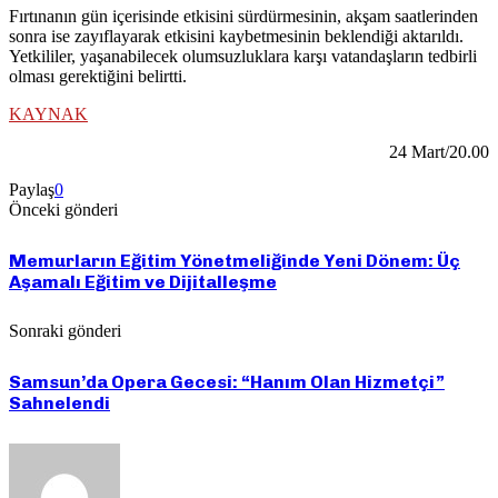
Fırtınanın gün içerisinde etkisini sürdürmesinin, akşam saatlerinden
sonra ise zayıflayarak etkisini kaybetmesinin beklendiği aktarıldı.
Yetkililer, yaşanabilecek olumsuzluklara karşı vatandaşların tedbirli
olması gerektiğini belirtti.
KAYNAK
24 Mart/20.00
Paylaş
0
Önceki gönderi
Memurların Eğitim Yönetmeliğinde Yeni Dönem: Üç
Aşamalı Eğitim ve Dijitalleşme
Sonraki gönderi
Samsun’da Opera Gecesi: “Hanım Olan Hizmetçi”
Sahnelendi