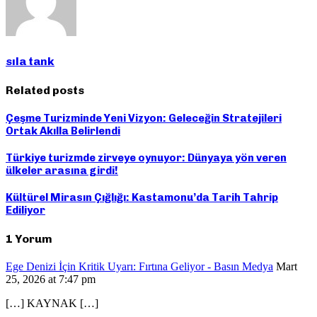
sıla tank
Related posts
Çeşme Turizminde Yeni Vizyon: Geleceğin Stratejileri
Ortak Akılla Belirlendi
Türkiye turizmde zirveye oynuyor: Dünyaya yön veren
ülkeler arasına girdi!
Kültürel Mirasın Çığlığı: Kastamonu’da Tarih Tahrip
Ediliyor
1 Yorum
Ege Denizi İçin Kritik Uyarı: Fırtına Geliyor - Basın Medya
Mart
25, 2026 at 7:47 pm
[…] KAYNAK […]