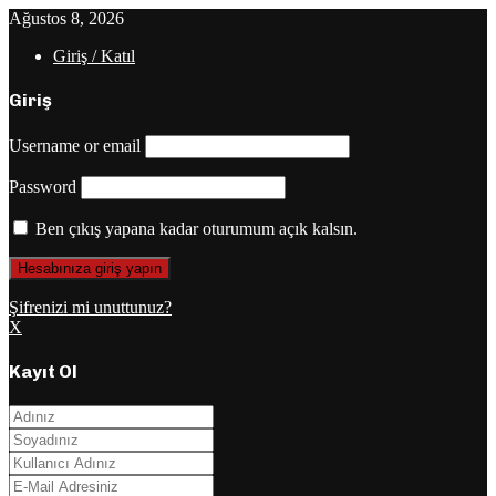
Ağustos 8, 2026
Giriş / Katıl
Giriş
Username or email
Password
Ben çıkış yapana kadar oturumum açık kalsın.
Şifrenizi mi unuttunuz?
X
Kayıt Ol