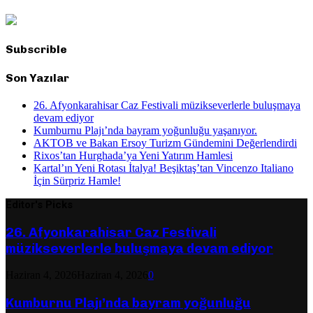
Subscrible
Son Yazılar
26. Afyonkarahisar Caz Festivali müzikseverlerle buluşmaya
devam ediyor
Kumburnu Plajı’nda bayram yoğunluğu yaşanıyor.
AKTOB ve Bakan Ersoy Turizm Gündemini Değerlendirdi
Rixos’tan Hurghada’ya Yeni Yatırım Hamlesi
Kartal’ın Yeni Rotası İtalya! Beşiktaş’tan Vincenzo Italiano
İçin Sürpriz Hamle!
Editor's Picks
26. Afyonkarahisar Caz Festivali
müzikseverlerle buluşmaya devam ediyor
Haziran 4, 2026
Haziran 4, 2026
0
Kumburnu Plajı’nda bayram yoğunluğu