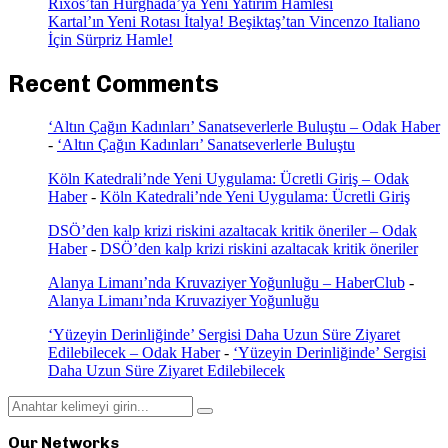
Rixos’tan Hurghada’ya Yeni Yatırım Hamlesi
Kartal’ın Yeni Rotası İtalya! Beşiktaş’tan Vincenzo Italiano
İçin Sürpriz Hamle!
Recent Comments
‘Altın Çağın Kadınları’ Sanatseverlerle Buluştu – Odak Haber
-
‘Altın Çağın Kadınları’ Sanatseverlerle Buluştu
Köln Katedrali’nde Yeni Uygulama: Ücretli Giriş – Odak
Haber
-
Köln Katedrali’nde Yeni Uygulama: Ücretli Giriş
DSÖ’den kalp krizi riskini azaltacak kritik öneriler – Odak
Haber
-
DSÖ’den kalp krizi riskini azaltacak kritik öneriler
Alanya Limanı’nda Kruvaziyer Yoğunluğu – HaberClub
-
Alanya Limanı’nda Kruvaziyer Yoğunluğu
‘Yüzeyin Derinliğinde’ Sergisi Daha Uzun Süre Ziyaret
Edilebilecek – Odak Haber
-
‘Yüzeyin Derinliğinde’ Sergisi
Daha Uzun Süre Ziyaret Edilebilecek
Search
Search
for:
Our Networks