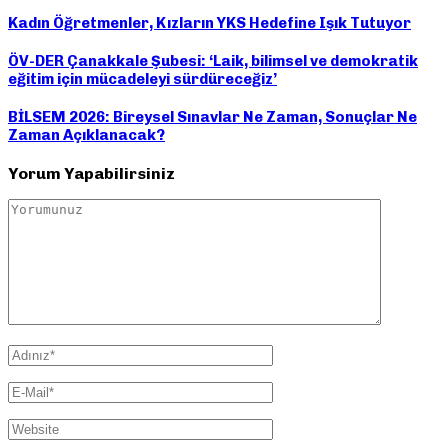
Kadın Öğretmenler, Kızların YKS Hedefine Işık Tutuyor
ÖV-DER Çanakkale Şubesi: ‘Laik, bilimsel ve demokratik
eğitim için mücadeleyi sürdüreceğiz’
BİLSEM 2026: Bireysel Sınavlar Ne Zaman, Sonuçlar Ne
Zaman Açıklanacak?
Yorum Yapabilirsiniz