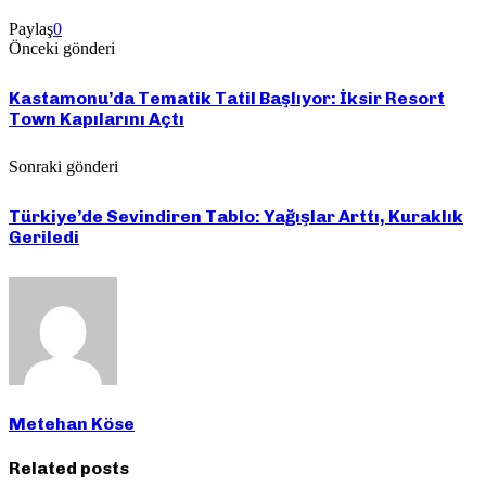
Paylaş
0
Önceki gönderi
Kastamonu’da Tematik Tatil Başlıyor: İksir Resort
Town Kapılarını Açtı
Sonraki gönderi
Türkiye’de Sevindiren Tablo: Yağışlar Arttı, Kuraklık
Geriledi
Metehan Köse
Related posts