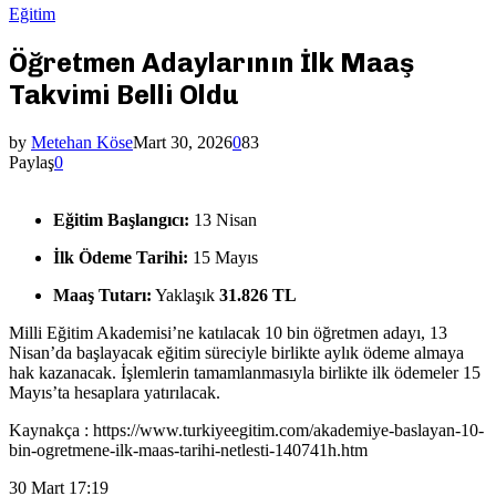
Eğitim
Öğretmen Adaylarının İlk Maaş
Takvimi Belli Oldu
by
Metehan Köse
Mart 30, 2026
0
83
Paylaş
0
Eğitim Başlangıcı:
13 Nisan
İlk Ödeme Tarihi:
15 Mayıs
Maaş Tutarı:
Yaklaşık
31.826 TL
Milli Eğitim Akademisi’ne katılacak 10 bin öğretmen adayı, 13
Nisan’da başlayacak eğitim süreciyle birlikte aylık ödeme almaya
hak kazanacak. İşlemlerin tamamlanmasıyla birlikte ilk ödemeler 15
Mayıs’ta hesaplara yatırılacak.
Kaynakça : https://www.turkiyeegitim.com/akademiye-baslayan-10-
bin-ogretmene-ilk-maas-tarihi-netlesti-140741h.htm
30 Mart 17:19