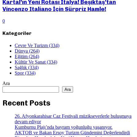
Kartal’ın Yeni Rotası İtalya! Beşiktaş’tan
Vincenzo Italiano İçin Sürpriz Hamle!
0
Kategoriler
Çevre Ve Turizm
(334)
Dünya
(264)
Eğitim
(264)
Kültür Ve Sanat
(334)
Sağlık
(334)
Spor
(334)
Ara
Ara
Recent Posts
26. Afyonkarahisar Caz Festivali müzikseverlerle buluşmaya
devam ediyor
Kumburnu Plajı’nda bayram yoğunluğu yaşanıyor.
AKTOB ve Bakan Ersoy Turizm Gündemini Değerlendirdi